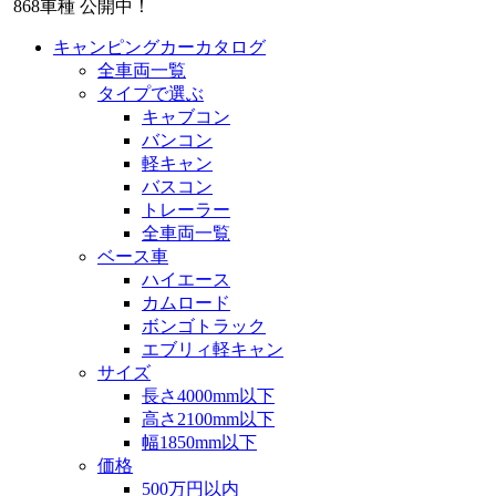
868
車種 公開中！
キャンピングカーカタログ
全車両一覧
タイプで選ぶ
キャブコン
バンコン
軽キャン
バスコン
トレーラー
全車両一覧
ベース車
ハイエース
カムロード
ボンゴトラック
エブリィ軽キャン
サイズ
長さ4000mm以下
高さ2100mm以下
幅1850mm以下
価格
500万円以内