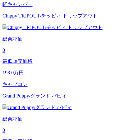
軽キャンパー
Chippy TRIPOUT/チッピィ トリップアウト
総合評価
0
最低販売価格
198.0
万円
キャブコン
Grand Puppy/グランド パピィ
総合評価
0