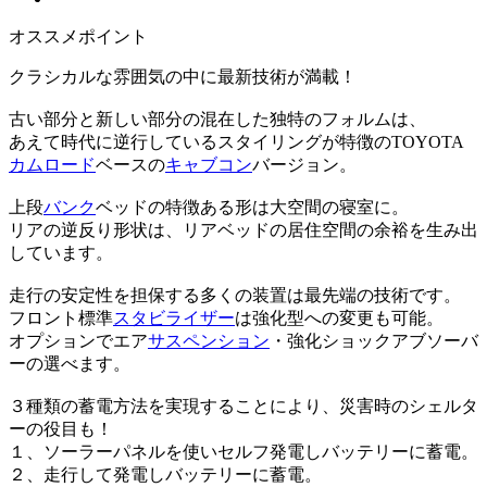
オススメポイント
クラシカルな雰囲気の中に最新技術が満載！
古い部分と新しい部分の混在した独特のフォルムは、
あえて時代に逆行しているスタイリングが特徴のTOYOTA
カムロード
ベースの
キャブコン
バージョン。
上段
バンク
ベッドの特徴ある形は大空間の寝室に。
リアの逆反り形状は、リアベッドの居住空間の余裕を生み出
しています。
走行の安定性を担保する多くの装置は最先端の技術です。
フロント標準
スタビライザー
は強化型への変更も可能。
オプションでエア
サスペンション
・強化ショックアブソーバ
ーの選べます。
３種類の蓄電方法を実現することにより、災害時のシェルタ
ーの役目も！
１、ソーラーパネルを使いセルフ発電しバッテリーに蓄電。
２、走行して発電しバッテリーに蓄電。