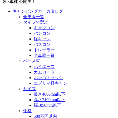
868
車種 公開中！
キャンピングカーカタログ
全車両一覧
タイプで選ぶ
キャブコン
バンコン
軽キャン
バスコン
トレーラー
全車両一覧
ベース車
ハイエース
カムロード
ボンゴトラック
エブリィ軽キャン
サイズ
長さ4000mm以下
高さ2100mm以下
幅1850mm以下
価格
500万円以内