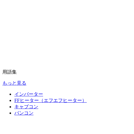
用語集
もっと見る
インバーター
FFヒーター（エフエフヒーター）
キャブコン
バンコン