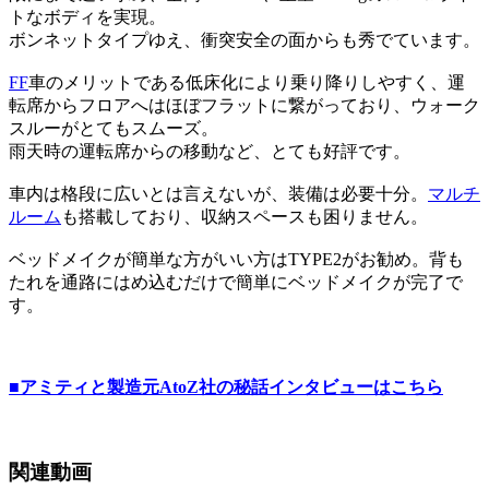
トなボディを実現。
ボンネットタイプゆえ、衝突安全の面からも秀でています。
FF
車のメリットである低床化により乗り降りしやすく、運
転席からフロアへはほぼフラットに繋がっており、ウォーク
スルーがとてもスムーズ。
雨天時の運転席からの移動など、とても好評です。
車内は格段に広いとは言えないが、装備は必要十分。
マルチ
ルーム
も搭載しており、収納スペースも困りません。
ベッドメイクが簡単な方がいい方はTYPE2がお勧め。背も
たれを通路にはめ込むだけで簡単にベッドメイクが完了で
す。
■アミティと製造元AtoZ社の秘話インタビューはこちら
関連動画