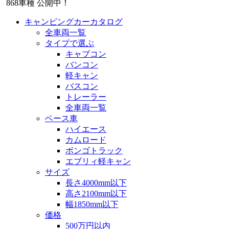
868
車種 公開中！
キャンピングカーカタログ
全車両一覧
タイプで選ぶ
キャブコン
バンコン
軽キャン
バスコン
トレーラー
全車両一覧
ベース車
ハイエース
カムロード
ボンゴトラック
エブリィ軽キャン
サイズ
長さ4000mm以下
高さ2100mm以下
幅1850mm以下
価格
500万円以内