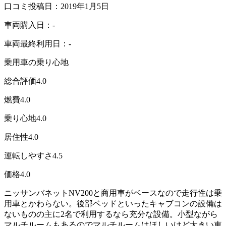
口コミ投稿日：2019年1月5日
車両購入日：-
車両最終利用日：-
乗用車の乗り心地
総合評価
4.0
燃費
4.0
乗り心地
4.0
居住性
4.0
運転しやすさ
4.5
価格
4.0
ニッサンバネットNV200と商用車がベースなので走行性は乗
用車とかわらない。後部ベッドといったキャブコンの設備は
ないものの主に2名で利用するなら充分な設備。小型ながら
マルチルームもあるのでマルチルームはほしいけど大きい車