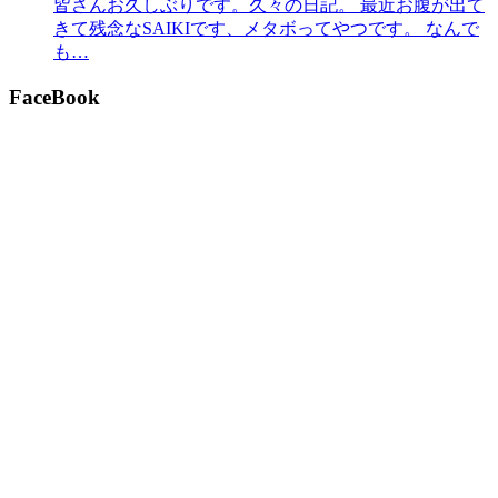
皆さんお久しぶりです。久々の日記。 最近お腹が出て
きて残念なSAIKIです、メタボってやつです。 なんで
も…
FaceBook