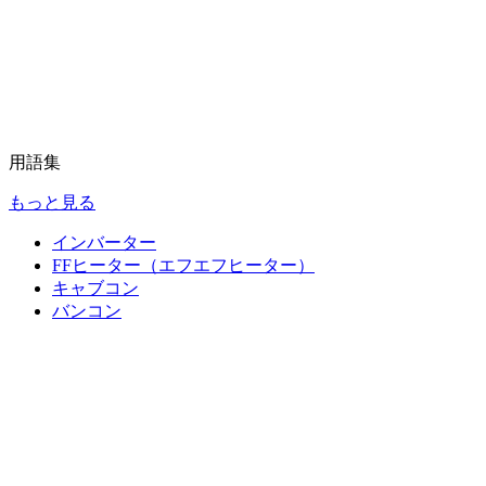
用語集
もっと見る
インバーター
FFヒーター（エフエフヒーター）
キャブコン
バンコン