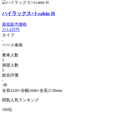
ハイラックス+J-cabin H
最低販売価格
213.4
万円
タイプ
-
ベース車両
-
乗車人数
5
就寝人数
5
総合評価
-
-件
全長4320×全幅1840×全高2130mm
閲覧人気ランキング
160位