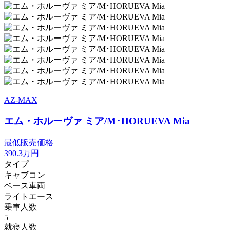
AZ-MAX
エム・ホルーヴァ ミア/M･HORUEVA Mia
最低販売価格
390.3
万円
タイプ
キャブコン
ベース車両
ライトエース
乗車人数
5
就寝人数