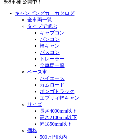
868
車種 公開中！
キャンピングカーカタログ
全車両一覧
タイプで選ぶ
キャブコン
バンコン
軽キャン
バスコン
トレーラー
全車両一覧
ベース車
ハイエース
カムロード
ボンゴトラック
エブリィ軽キャン
サイズ
長さ4000mm以下
高さ2100mm以下
幅1850mm以下
価格
500万円以内