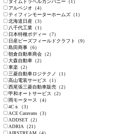
タイムトラベルカンパニー（1）
アルペジオ（4）
ティフィンモーターホームズ（1）
北海道日産（3）
八千代工業（1）
日本特種ボディー（7）
日産ピーズフィールドクラフト（9）
島田商事（6）
朝倉自動車商会（2）
大森自動車（2）
車楽（2）
三菱自動車ロジテクノ（1）
高山電装サービス（1）
西尾張三菱自動車販売（2）
甲和オートサービス（2）
岡モータース（4）
4Cｓ（3）
ACE Caravans（3）
ADDSET（2）
ADRIA（21）
AIRSTREAM（4）