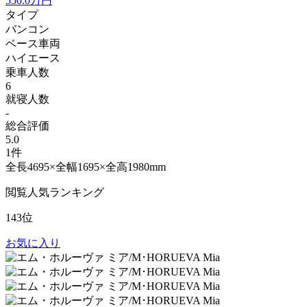
550.0
万円
タイプ
バンコン
ベース車両
ハイエース
乗車人数
6
就寝人数
-
総合評価
5.0
1件
全長4695×全幅1695×全高1980mm
閲覧人気ランキング
143位
お気に入り