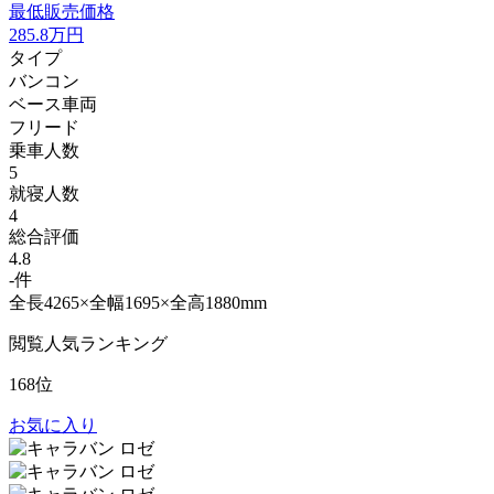
最低販売価格
285.8
万円
タイプ
バンコン
ベース車両
フリード
乗車人数
5
就寝人数
4
総合評価
4.8
-件
全長4265×全幅1695×全高1880mm
閲覧人気ランキング
168位
お気に入り