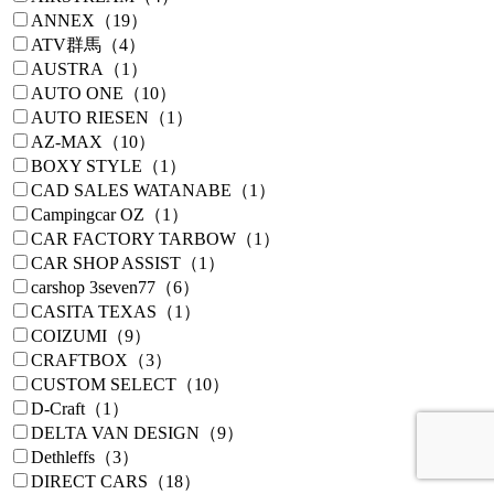
ANNEX（19）
ATV群馬（4）
AUSTRA（1）
AUTO ONE（10）
AUTO RIESEN（1）
AZ-MAX（10）
BOXY STYLE（1）
CAD SALES WATANABE（1）
Campingcar OZ（1）
CAR FACTORY TARBOW（1）
CAR SHOP ASSIST（1）
carshop 3seven77（6）
CASITA TEXAS（1）
COIZUMI（9）
CRAFTBOX（3）
CUSTOM SELECT（10）
D-Craft（1）
DELTA VAN DESIGN（9）
Dethleffs（3）
DIRECT CARS（18）