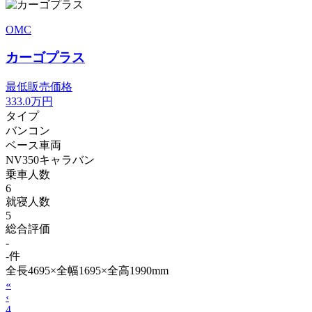
OMC
カーゴプラス
最低販売価格
333.0
万円
タイプ
バンコン
ベース車両
NV350キャラバン
乗車人数
6
就寝人数
5
総合評価
-
-件
全長4695×全幅1695×全高1990mm
«
‹
4