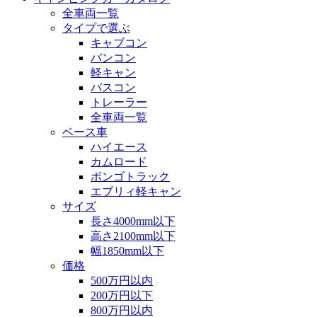
全車両一覧
タイプで選ぶ
キャブコン
バンコン
軽キャン
バスコン
トレーラー
全車両一覧
ベース車
ハイエース
カムロード
ボンゴトラック
エブリィ軽キャン
サイズ
長さ4000mm以下
高さ2100mm以下
幅1850mm以下
価格
500万円以内
200万円以下
800万円以内