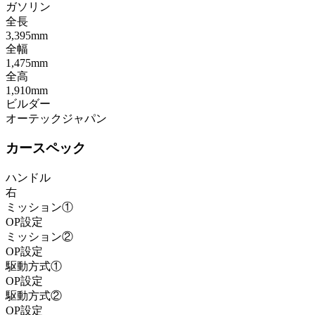
ガソリン
全長
3,395mm
全幅
1,475mm
全高
1,910mm
ビルダー
オーテックジャパン
カースペック
ハンドル
右
ミッション①
OP設定
ミッション②
OP設定
駆動方式①
OP設定
駆動方式②
OP設定