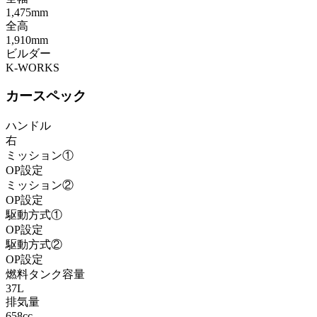
1,475mm
全高
1,910mm
ビルダー
K-WORKS
カースペック
ハンドル
右
ミッション①
OP設定
ミッション②
OP設定
駆動方式①
OP設定
駆動方式②
OP設定
燃料タンク容量
37L
排気量
658cc