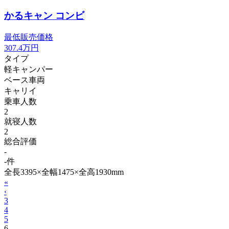
かるキャン コンビ
最低販売価格
307.4
万円
タイプ
軽キャンパー
ベース車両
キャリイ
乗車人数
2
就寝人数
2
総合評価
-
-件
全長3395×全幅1475×全高1930mm
«
‹
3
4
5
6