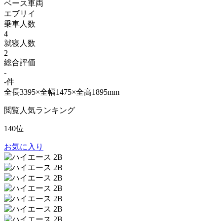
ベース車両
エブリイ
乗車人数
4
就寝人数
2
総合評価
-
-件
全長3395×全幅1475×全高1895mm
閲覧人気ランキング
140位
お気に入り