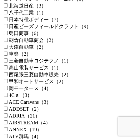
北海道日産（3）
八千代工業（1）
日本特種ボディー（7）
日産ピーズフィールドクラフト（9）
島田商事（6）
朝倉自動車商会（2）
大森自動車（2）
車楽（2）
三菱自動車ロジテクノ（1）
高山電装サービス（1）
西尾張三菱自動車販売（2）
甲和オートサービス（2）
岡モータース（4）
4Cｓ（3）
ACE Caravans（3）
ADDSET（2）
ADRIA（21）
AIRSTREAM（4）
ANNEX（19）
ATV群馬（4）