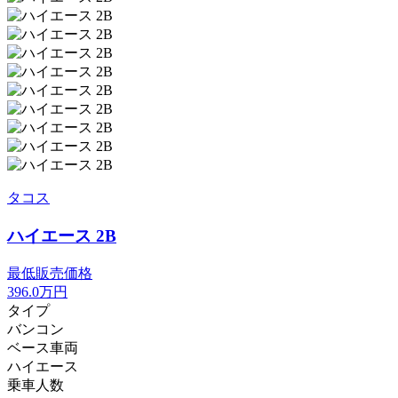
タコス
ハイエース 2B
最低販売価格
396.0
万円
タイプ
バンコン
ベース車両
ハイエース
乗車人数