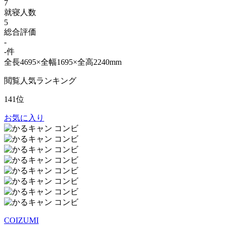
7
就寝人数
5
総合評価
-
-件
全長4695×全幅1695×全高2240mm
閲覧人気ランキング
141位
お気に入り
COIZUMI