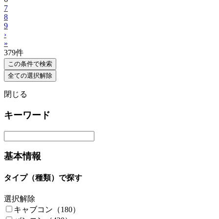
7
8
9
›
»
379
件
この条件で検索
全ての選択解除
閉じる
キーワード
基本情報
タイプ（種類）で探す
選択解除
キャブコン（180）