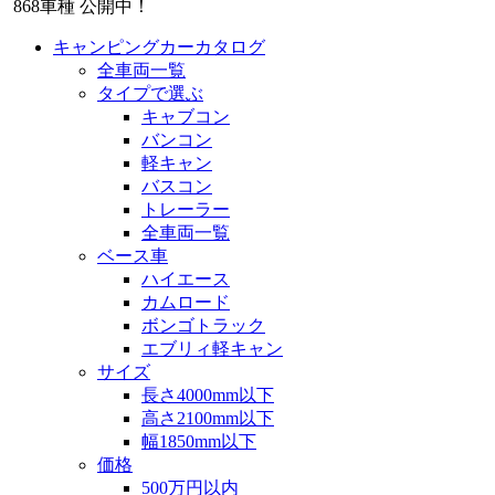
868
車種 公開中！
キャンピングカーカタログ
全車両一覧
タイプで選ぶ
キャブコン
バンコン
軽キャン
バスコン
トレーラー
全車両一覧
ベース車
ハイエース
カムロード
ボンゴトラック
エブリィ軽キャン
サイズ
長さ4000mm以下
高さ2100mm以下
幅1850mm以下
価格
500万円以内