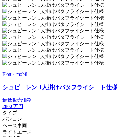
Flott・mobil
シュピーレン 1人掛けバタフライシート仕様
最低販売価格
280.0
万円
タイプ
バンコン
ベース車両
ライトエース