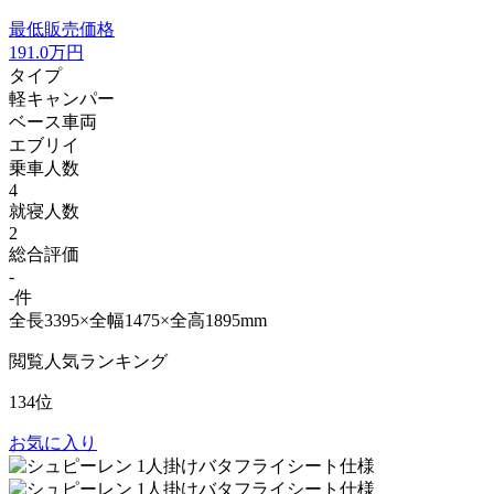
最低販売価格
191.0
万円
タイプ
軽キャンパー
ベース車両
エブリイ
乗車人数
4
就寝人数
2
総合評価
-
-件
全長3395×全幅1475×全高1895mm
閲覧人気ランキング
134位
お気に入り