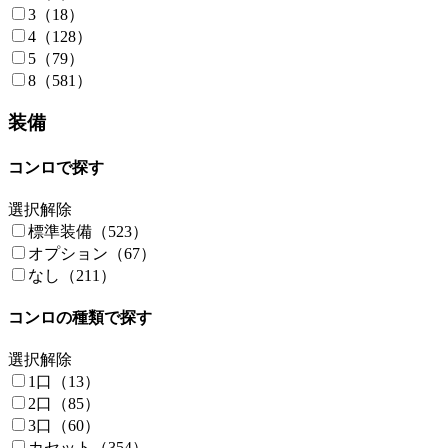
L.T.CAMPERS（2）
3（18）
Landmark America（4）
4（128）
LMC（2）
5（79）
MCLEY（9）
8（581）
MYSTIC TSC（14）
NEST TOOLS（2）
装備
NEXT CAMPER（3）
NIESMANN+ BISCHOFF（3）
コンロで探す
OGUshow（8）
OMC（16）
選択解除
RAZY DAYS（1）
標準装備（523）
RBL（1）
オプション（67）
RECVEE（20）
なし（211）
RINEI（25）
RIVERSIDE RV（3）
コンロの種類で探す
ROCKY2（1）
ROLLER TEAM（1）
選択解除
Rotas Rv Sales（10）
1口（13）
Route6（2）
2口（85）
RV BIGFOOT（21）
3口（60）
RV TRUST（7）
カセット（354）