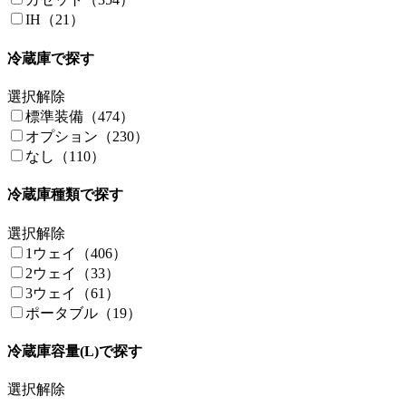
RVコーエイ（5）
IH（21）
RVランド（15）
schtelt japan（1）
冷蔵庫で探す
SECOND HOUSE（3）
Sｈ（1）
選択解除
smile factory（5）
標準装備（474）
Stage21（13）
オプション（230）
Sunlight（5）
なし（110）
TEEPEE OUTDOOR DESIGN（9）
冷蔵庫種類で探す
TET'S RV CENTER（2）
THOR MOTER COACH（2）
選択解除
TIME TRAVEL COMPANY（5）
1ウェイ（406）
Toy-Factory（15）
2ウェイ（33）
TRIGANO（4）
3ウェイ（61）
Uivehicle（5）
ポータブル（19）
Van Revo（19）
VAN SHOP MIKAMI（3）
冷蔵庫容量(L)で探す
VANTECH（15）
Vehicle（13）
選択解除
WAGON-LIT（1）