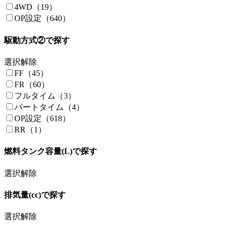
OP設定（192）
4WD（19）
西尾張三菱自動車販売（2）
OP設定（640）
甲和オートサービス（2）
岡モータース（4）
駆動方式②で探す
4Cｓ（3）
ACE Caravans（3）
選択解除
ADDSET（2）
FF（45）
ADRIA（21）
FR（60）
AIRSTREAM（4）
フルタイム（3）
ANNEX（19）
パートタイム（4）
ATV群馬（4）
OP設定（618）
AUSTRA（1）
RR（1）
AUTO ONE（10）
AUTO RIESEN（1）
燃料タンク容量(L)で探す
AZ-MAX（10）
BOXY STYLE（1）
選択解除
CAD SALES WATANABE（1）
Campingcar OZ（1）
排気量(cc)で探す
CAR FACTORY TARBOW（1）
CAR SHOP ASSIST（1）
選択解除
carshop 3seven77（6）