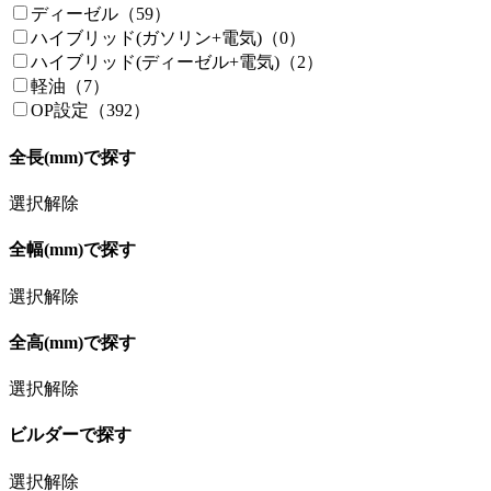
ヴェルファイア（1）
ディーゼル（59）
エブリイ（70）
ハイブリッド(ガソリン+電気)（0）
エルグランド（0）
ハイブリッド(ディーゼル+電気)（2）
エルフ（1）
軽油（7）
カムロード（56）
OP設定（392）
キャラバン（1）
全長(mm)で探す
キャリイ（4）
キューブ（1）
選択解除
クライスラー（2）
グランドハイエース（4）
全幅(mm)で探す
クリッパー（1）
コースター（12）
選択解除
サクシード（0）
サンバー（0）
全高(mm)で探す
シビリアン（2）
スクラム（12）
選択解除
ステップワゴン（4）
スパイク（0）
ビルダーで探す
スプリンター（0）
スペーシア（1）
選択解除