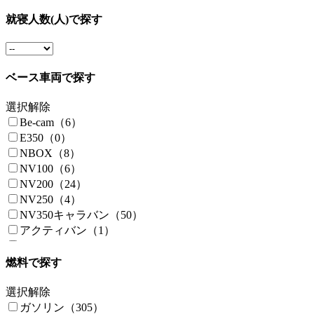
就寝人数(人)で探す
ベース車両で探す
選択解除
Be-cam（6）
E350（0）
NBOX（8）
NV100（6）
NV200（24）
NV250（4）
NV350キャラバン（50）
アクティバン（1）
アトラス（2）
アトレー（7）
燃料で探す
アルファード（1）
ウィッシュ（0）
選択解除
ウェイク（2）
ガソリン（305）