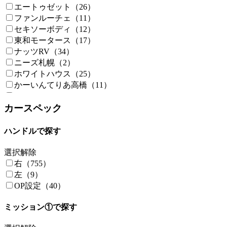
セレナ（5）
エートゥゼット（26）
タウンエース（11）
ファンルーチェ（11）
タウンボックス（1）
セキソーボディ（12）
タント（0）
東和モータース（17）
デュカト（10）
ナッツRV（34）
デリカ（1）
ニーズ札幌（2）
デリカD3（1）
ホワイトハウス（25）
デリカD5（0）
かーいんてりあ高橋（11）
ノア（0）
タコス（13）
ハイエース（301）
ルート（4）
カースペック
ハイゼット（30）
ヨコハマモーターセールス（3）
ハスラー（1）
メティオ（7）
ハンドルで探す
バネット（10）
マリナ'RV（6）
バモスホビオ（4）
ボナンザ（4）
選択解除
ビーカム（1）
フジミオート（2）
右（755）
ピクシストラック（1）
キャンパー厚木（6）
左（9）
ファイター（0）
ドリーム・エーティー（4）
OP設定（40）
フィアットデュカト（35）
キャンピングワークス（3）
フィットシャトル（0）
ミッション①で探す
キャンピングカー長野（8）
フォード（7）
キャンピングカー広島（8）
フォルクスワーゲンT5（0）