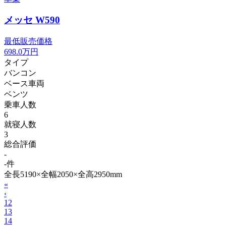
メッセ W590
最低販売価格
698.0
万円
タイプ
バンコン
ベース車両
ベンツ
乗車人数
6
就寝人数
3
総合評価
-
-件
全長5190×全幅2050×全高2950mm
«
‹
12
13
14