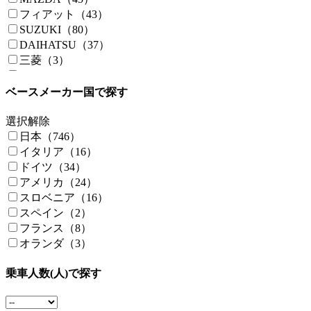
フィアット（43）
SUZUKI（80）
DAIHATSU（37）
三菱（3）
ベンツ（9）
シボレー（0）
ベースメーカー国で探す
クライスラー（1）
フォード（7）
選択解除
フォルクスワーゲン（1）
日本（746）
ISUZU（3）
イタリア（16）
ルノー（2）
ドイツ（34）
三菱ふそう（4）
アメリカ（24）
日本特種ボディー（5）
スロベニア（16）
スペイン（2）
フランス（8）
オランダ（3）
乗車人数(人)で探す