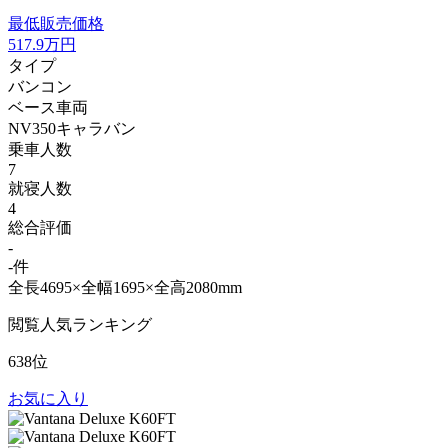
最低販売価格
517.9
万円
タイプ
バンコン
ベース車両
NV350キャラバン
乗車人数
7
就寝人数
4
総合評価
-
-件
全長4695×全幅1695×全高2080mm
閲覧人気ランキング
638位
お気に入り