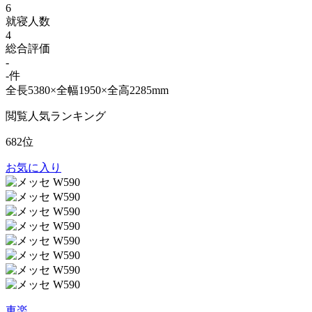
6
就寝人数
4
総合評価
-
-件
全長5380×全幅1950×全高2285mm
閲覧人気ランキング
682位
お気に入り
車楽