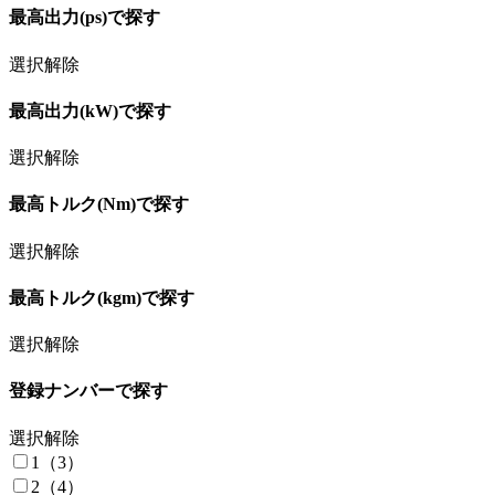
CASITA TEXAS（1）
最高出力(ps)で探す
COIZUMI（9）
CRAFTBOX（3）
選択解除
CUSTOM SELECT（10）
D-Craft（1）
最高出力(kW)で探す
DELTA VAN DESIGN（9）
選択解除
Dethleffs（3）
DIRECT CARS（18）
最高トルク(Nm)で探す
FENDT CARAVAN（2）
FIELDLIFE（11）
選択解除
Flott・mobil（5）
FUJI CARS JAPAN（12）
最高トルク(kgm)で探す
Hobby（13）
HYMER（12）
選択解除
INDIANA RV（4）
Jayco（4）
登録ナンバーで探す
KATO MOTOR（14）
KIP（3）
選択解除
Kumoi Motors（2）
1（3）
K-WORKS（13）
2（4）