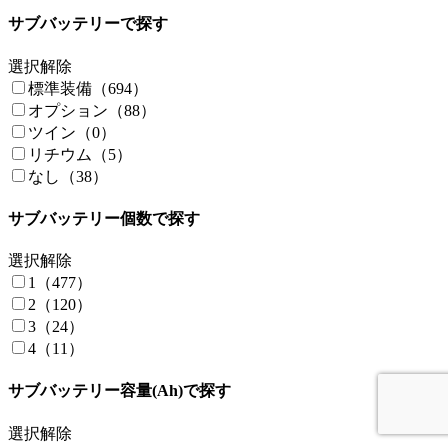
Wingamm（1）
サブバッテリーで探す
WINNEBAGO（5）
RIW（3）
選択解除
JAPAN C.R.C.（3）
標準装備（694）
GORDON MILLER（3）
オプション（88）
NONIDEL（3）
ツイン（0）
トヨタモビリティ神奈川（3）
リチウム（5）
JP STAR（5）
なし（38）
サブバッテリー個数で探す
選択解除
1（477）
2（120）
3（24）
4（11）
サブバッテリー容量(Ah)で探す
選択解除