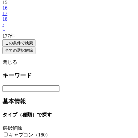
15
16
17
18
›
»
177
件
この条件で検索
全ての選択解除
閉じる
キーワード
基本情報
タイプ（種類）で探す
選択解除
キャブコン（180）