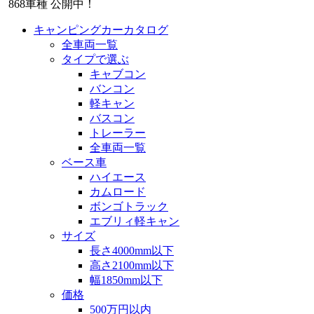
868
車種 公開中！
キャンピングカーカタログ
全車両一覧
タイプで選ぶ
キャブコン
バンコン
軽キャン
バスコン
トレーラー
全車両一覧
ベース車
ハイエース
カムロード
ボンゴトラック
エブリィ軽キャン
サイズ
長さ4000mm以下
高さ2100mm以下
幅1850mm以下
価格
500万円以内