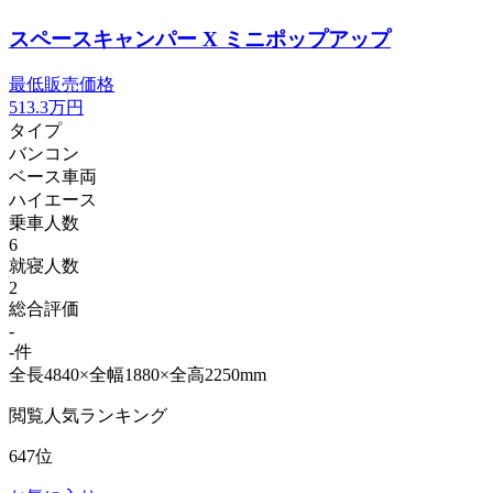
スペースキャンパー X ミニポップアップ
最低販売価格
513.3
万円
タイプ
バンコン
ベース車両
ハイエース
乗車人数
6
就寝人数
2
総合評価
-
-件
全長4840×全幅1880×全高2250mm
閲覧人気ランキング
647位