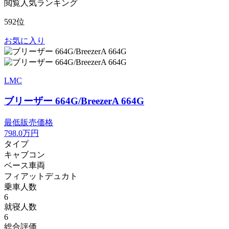
閲覧人気ランキング
592位
お気に入り
LMC
ブリーザー 664G/BreezerA 664G
最低販売価格
798.0
万円
タイプ
キャブコン
ベース車両
フィアットデュカト
乗車人数
6
就寝人数
6
総合評価