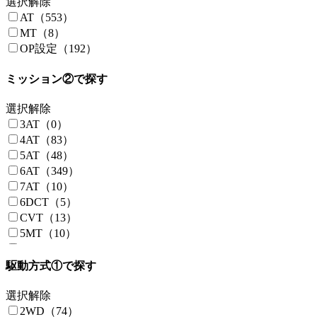
選択解除
キャンピングカーハタナカ（3）
フォルクスワーゲンT6（1）
AT（553）
キャンピング＆カスタムJAPAN（3）
フリード（2）
MT（8）
キャンパー鹿児島（12）
プリウス（0）
OP設定（192）
カスタムプロ ホワイト（2）
ベンツ（8）
カーライフオート（2）
ボクシー（0）
ミッション②で探す
アビーロード（1）
ボンゴトラック（27）
ホワイトトップ（2）
ボンゴバン（4）
選択解除
オーテックジャパン（5）
ミニキャブ（0）
3AT（0）
タイムトラベルカンパニー（1）
ライトエース（21）
4AT（83）
アルペジオ（4）
リエッセ（3）
5AT（48）
ティフィンモーターホームズ（1）
レジアスエース（6）
6AT（349）
北海道日産（3）
レンジャー（0）
7AT（10）
八千代工業（1）
アレグロカスタムシャシー（1）
6DCT（5）
日本特種ボディー（7）
ローザ（4）
CVT（13）
日産ピーズフィールドクラフト（9）
N-BOX（0）
5MT（10）
島田商事（6）
N-VAN（5）
6SMT（16）
朝倉自動車商会（2）
6SRG（1）
駆動方式①で探す
大森自動車（2）
8AT（4）
車楽（2）
9AT（5）
選択解除
三菱自動車ロジテクノ（1）
7DSG（1）
2WD（74）
高山電装サービス（1）