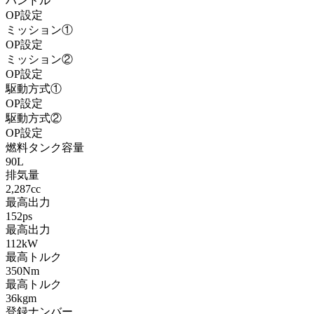
ハンドル
OP設定
ミッション①
OP設定
ミッション②
OP設定
駆動方式①
OP設定
駆動方式②
OP設定
燃料タンク容量
90L
排気量
2,287cc
最高出力
152ps
最高出力
112kW
最高トルク
350Nm
最高トルク
36kgm
登録ナンバー