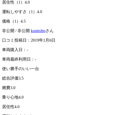
居住性（1）
4.0
運転しやすさ（1）
4.0
価格（1）
4.5
非公開 / 非公開
kopirobo
さん
口コミ投稿日：2019年1月6日
車両購入日：-
車両最終利用日：-
使い勝手のいい一台
総合評価
3.5
燃費
3.0
乗り心地
4.0
居住性
4.0