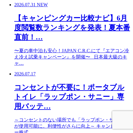
2026.07.31
NEW
【キャンピングカー比較ナビ】6月
度閲覧数ランキングを発表！夏本番
直前！…
〜夏の車中泊も安心！JAPAN C.R.C.にて『エアコン冷
え冷え試乗キャンペーン』を開催〜 日本最大級のキ
ャ…
2026.07.17
コンセントが不要に！ポータブル
トイレ「ラップポン・サニー」専
用バッテ…
～コンセントのない場所でも「ラップポン・サニー」
が使用可能に。利便性がさらに向上～ キャンピングカ
ー株式…