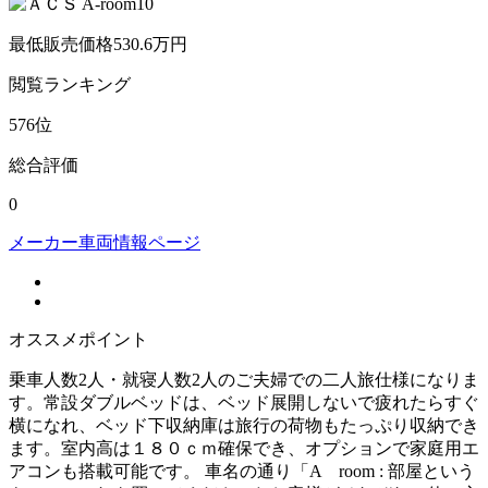
最低販売価格
530.6
万円
閲覧
ランキング
576
位
総合評価
0
メーカー車両情報ページ
オススメポイント
乗車人数2人・就寝人数2人のご夫婦での二人旅仕様になりま
す。常設ダブルベッドは、ベッド展開しないで疲れたらすぐ
横になれ、ベッド下収納庫は旅行の荷物もたっぷり収納でき
ます。室内高は１８０ｃｍ確保でき、オプションで家庭用エ
アコンも搭載可能です。 車名の通り「A room : 部屋という