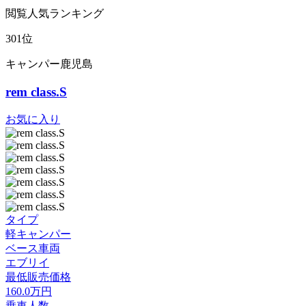
閲覧人気ランキング
301位
キャンパー鹿児島
rem class.S
お気に入り
タイプ
軽キャンパー
ベース車両
エブリイ
最低販売価格
160.0
万円
乗車人数