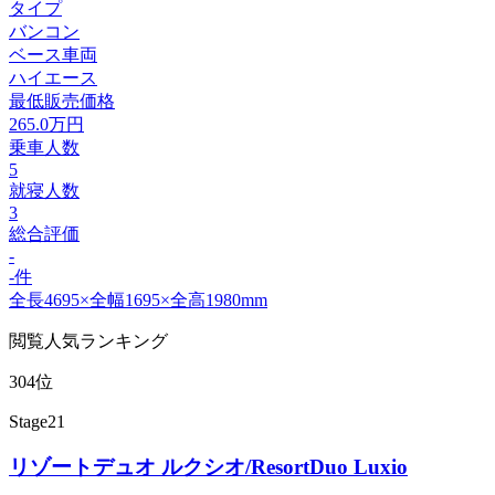
タイプ
バンコン
ベース車両
ハイエース
最低販売価格
265.0
万円
乗車人数
5
就寝人数
3
総合評価
-
-件
全長4695×全幅1695×全高1980mm
閲覧人気ランキング
304位
Stage21
リゾートデュオ ルクシオ/ResortDuo Luxio