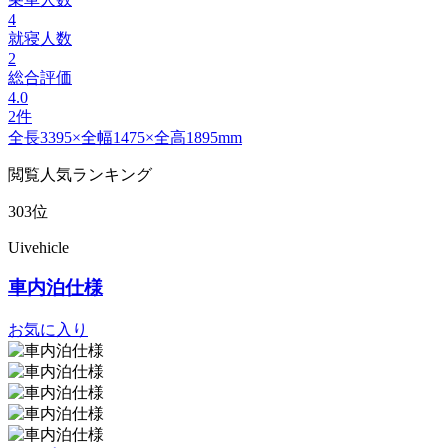
4
就寝人数
2
総合評価
4.0
2件
全長3395×全幅1475×全高1895mm
閲覧人気ランキング
303位
Uivehicle
車内泊仕様
お気に入り