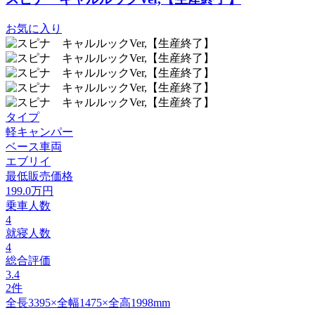
お気に入り
タイプ
軽キャンパー
ベース車両
エブリイ
最低販売価格
199.0
万円
乗車人数
4
就寝人数
4
総合評価
3.4
2件
全長3395×全幅1475×全高1998mm