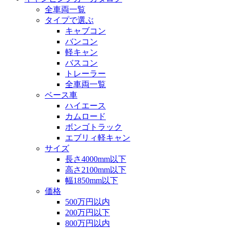
全車両一覧
タイプで選ぶ
キャブコン
バンコン
軽キャン
バスコン
トレーラー
全車両一覧
ベース車
ハイエース
カムロード
ボンゴトラック
エブリィ軽キャン
サイズ
長さ4000mm以下
高さ2100mm以下
幅1850mm以下
価格
500万円以内
200万円以下
800万円以内