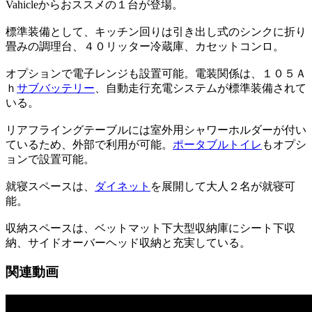
Vahicleからおススメの１台が登場。
標準装備として、キッチン回りは引き出し式のシンクに折り
畳みの調理台、４０リッター冷蔵庫、カセットコンロ。
オプションで電子レンジも設置可能。電装関係は、１０５Ａ
ｈ
サブバッテリー
、自動走行充電システムが標準装備されて
いる。
リアフライングテーブルには室外用シャワーホルダーが付い
ているため、外部で利用が可能。
ポータブルトイレ
もオプシ
ョンで設置可能。
就寝スペースは、
ダイネット
を展開して大人２名が就寝可
能。
収納スペースは、ベットマット下大型収納庫にシート下収
納、サイドオーバーヘッド収納と充実している。
関連動画