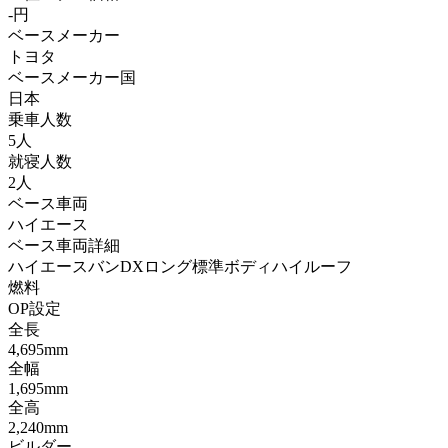
-円
ベースメーカー
トヨタ
ベースメーカー国
日本
乗車人数
5人
就寝人数
2人
ベース車両
ハイエース
ベース車両詳細
ハイエースバンDXロング標準ボディハイルーフ
燃料
OP設定
全長
4,695mm
全幅
1,695mm
全高
2,240mm
ビルダー