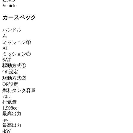
Vehicle
カースペック
ハンドル
右
ミッション①
AT
ミッション②
6AT
駆動方式①
OP設定
駆動方式②
OP設定
燃料タンク容量
70L
排気量
1,998cc
最高出力
-ps
最高出力
-kW