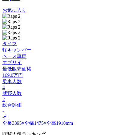
お気に入り
タイプ
軽キャンパー
ベース車両
エブリイ
最低販売価格
169.0
万円
乗車人数
4
就寝人数
2
総合評価
-
-件
全長3395×全幅1475×全高1910mm
閲覧人気ランキング