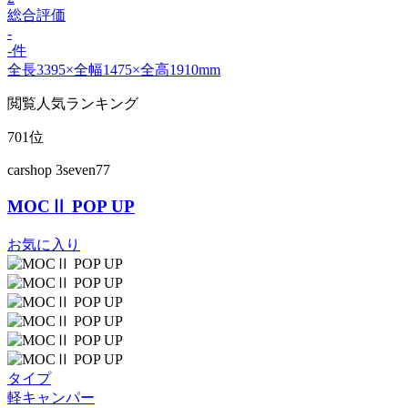
総合評価
-
-件
全長3395×全幅1475×全高1910mm
閲覧人気ランキング
701位
carshop 3seven77
MOCⅡ POP UP
お気に入り
タイプ
軽キャンパー