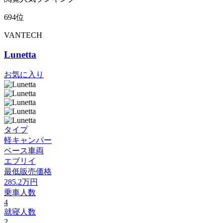
694位
VANTECH
Lunetta
お気に入り
タイプ
軽キャンパー
ベース車両
エブリイ
最低販売価格
285.2
万円
乗車人数
4
就寝人数
2