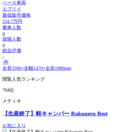
ベース車両
エブリイ
最低販売価格
254.7
万円
乗車人数
4
就寝人数
4
総合評価
-
-件
全長3390×全幅1470×全高1980mm
閲覧人気ランキング
704位
メティオ
【生産終了】軽キャンパー Rakuneru Rest
お気に入り