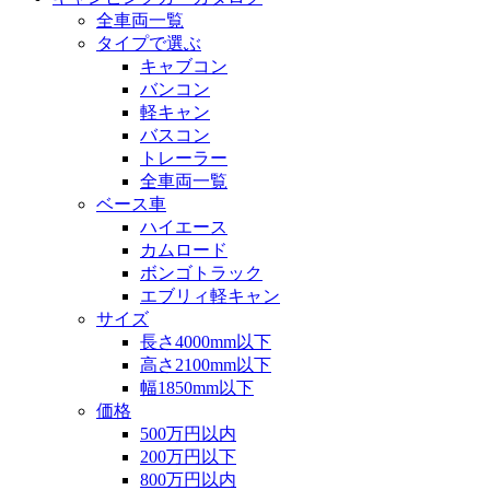
全車両一覧
タイプで選ぶ
キャブコン
バンコン
軽キャン
バスコン
トレーラー
全車両一覧
ベース車
ハイエース
カムロード
ボンゴトラック
エブリィ軽キャン
サイズ
長さ4000mm以下
高さ2100mm以下
幅1850mm以下
価格
500万円以内
200万円以下
800万円以内