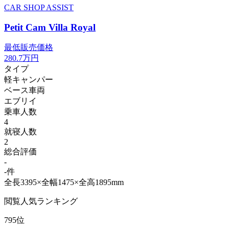
CAR SHOP ASSIST
Petit Cam Villa Royal
最低販売価格
280.7
万円
タイプ
軽キャンパー
ベース車両
エブリイ
乗車人数
4
就寝人数
2
総合評価
-
-件
全長3395×全幅1475×全高1895mm
閲覧人気ランキング
795位