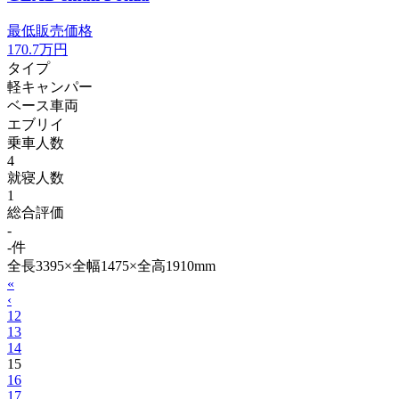
最低販売価格
170.7
万円
タイプ
軽キャンパー
ベース車両
エブリイ
乗車人数
4
就寝人数
1
総合評価
-
-件
全長3395×全幅1475×全高1910mm
«
‹
12
13
14
15
16
17