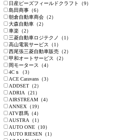
日産ピーズフィールドクラフト（9）
島田商事（6）
朝倉自動車商会（2）
大森自動車（2）
車楽（2）
三菱自動車ロジテクノ（1）
高山電装サービス（1）
西尾張三菱自動車販売（2）
甲和オートサービス（2）
岡モータース（4）
4Cｓ（3）
ACE Caravans（3）
ADDSET（2）
ADRIA（21）
AIRSTREAM（4）
ANNEX（19）
ATV群馬（4）
AUSTRA（1）
AUTO ONE（10）
AUTO RIESEN（1）