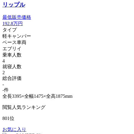
リップル
最低販売価格
192.8
万円
タイプ
軽キャンパー
ベース車両
エブリイ
乗車人数
4
就寝人数
2
総合評価
-
-件
全長3395×全幅1475×全高1875mm
閲覧人気ランキング
801位
お気に入り