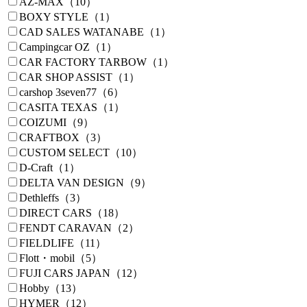
AZ-MAX（10）
BOXY STYLE（1）
CAD SALES WATANABE（1）
Campingcar OZ（1）
CAR FACTORY TARBOW（1）
CAR SHOP ASSIST（1）
carshop 3seven77（6）
CASITA TEXAS（1）
COIZUMI（9）
CRAFTBOX（3）
CUSTOM SELECT（10）
D-Craft（1）
DELTA VAN DESIGN（9）
Dethleffs（3）
DIRECT CARS（18）
FENDT CARAVAN（2）
FIELDLIFE（11）
Flott・mobil（5）
FUJI CARS JAPAN（12）
Hobby（13）
HYMER（12）