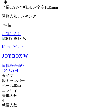
-件
全長3395×全幅1475×全高1835mm
閲覧人気ランキング
787位
お気に入り
Kumoi Motors
JOY BOX W
最低販売価格
105.8
万円
タイプ
軽キャンパー
ベース車両
エブリイ
乗車人数
4
就寝人数