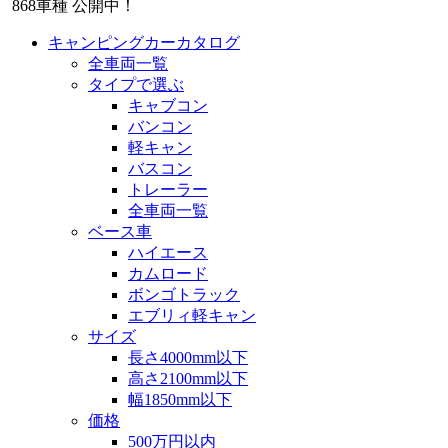
868
車種 公開中！
キャンピングカーカタログ
全車両一覧
タイプで選ぶ
キャブコン
バンコン
軽キャン
バスコン
トレーラー
全車両一覧
ベース車
ハイエース
カムロード
ボンゴトラック
エブリィ軽キャン
サイズ
長さ4000mm以下
高さ2100mm以下
幅1850mm以下
価格
500万円以内