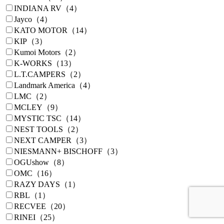
INDIANA RV（4）
Jayco（4）
KATO MOTOR（14）
KIP（3）
Kumoi Motors（2）
K-WORKS（13）
L.T.CAMPERS（2）
Landmark America（4）
LMC（2）
MCLEY（9）
MYSTIC TSC（14）
NEST TOOLS（2）
NEXT CAMPER（3）
NIESMANN+ BISCHOFF（3）
OGUshow（8）
OMC（16）
RAZY DAYS（1）
RBL（1）
RECVEE（20）
RINEI（25）