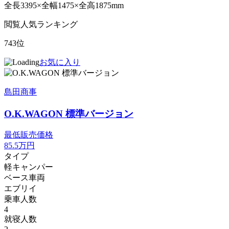
全長3395×全幅1475×全高1875mm
閲覧人気ランキング
743位
お気に入り
島田商事
O.K.WAGON 標準バージョン
最低販売価格
85.5
万円
タイプ
軽キャンパー
ベース車両
エブリイ
乗車人数
4
就寝人数