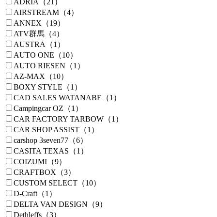
ADRIA（21）
AIRSTREAM（4）
ANNEX（19）
ATV群馬（4）
AUSTRA（1）
AUTO ONE（10）
AUTO RIESEN（1）
AZ-MAX（10）
BOXY STYLE（1）
CAD SALES WATANABE（1）
Campingcar OZ（1）
CAR FACTORY TARBOW（1）
CAR SHOP ASSIST（1）
carshop 3seven77（6）
CASITA TEXAS（1）
COIZUMI（9）
CRAFTBOX（3）
CUSTOM SELECT（10）
D-Craft（1）
DELTA VAN DESIGN（9）
Dethleffs（3）