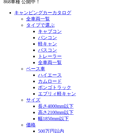
868
車種 公開中！
キャンピングカーカタログ
全車両一覧
タイプで選ぶ
キャブコン
バンコン
軽キャン
バスコン
トレーラー
全車両一覧
ベース車
ハイエース
カムロード
ボンゴトラック
エブリィ軽キャン
サイズ
長さ4000mm以下
高さ2100mm以下
幅1850mm以下
価格
500万円以内