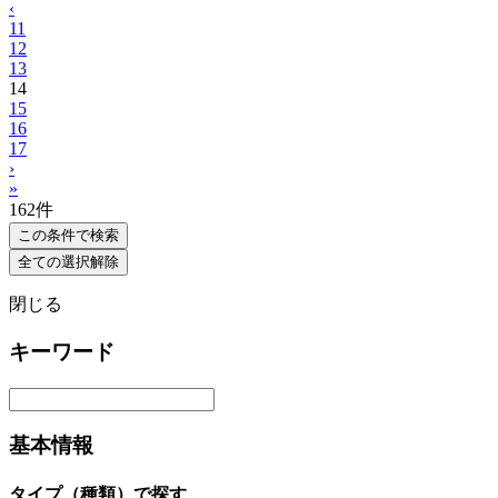
‹
11
12
13
14
15
16
17
›
»
162
件
この条件で検索
全ての選択解除
閉じる
キーワード
基本情報
タイプ（種類）で探す