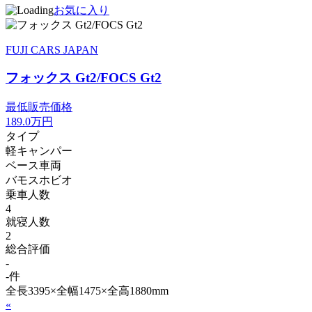
お気に入り
FUJI CARS JAPAN
フォックス Gt2/FOCS Gt2
最低販売価格
189.0
万円
タイプ
軽キャンパー
ベース車両
バモスホビオ
乗車人数
4
就寝人数
2
総合評価
-
-件
全長3395×全幅1475×全高1880mm
«