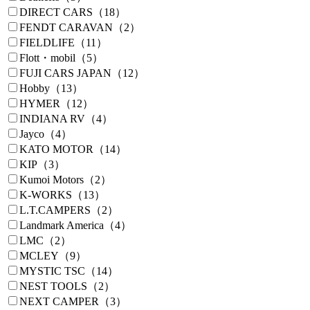
DIRECT CARS（18）
FENDT CARAVAN（2）
FIELDLIFE（11）
Flott・mobil（5）
FUJI CARS JAPAN（12）
Hobby（13）
HYMER（12）
INDIANA RV（4）
Jayco（4）
KATO MOTOR（14）
KIP（3）
Kumoi Motors（2）
K-WORKS（13）
L.T.CAMPERS（2）
Landmark America（4）
LMC（2）
MCLEY（9）
MYSTIC TSC（14）
NEST TOOLS（2）
NEXT CAMPER（3）