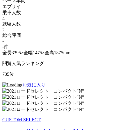
ベース車両
エブリイ
乗車人数
4
就寝人数
2
総合評価
-
-件
全長3395×全幅1475×全高1875mm
閲覧人気ランキング
735位
お気に入り
CUSTOM SELECT