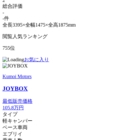
2
総合評価
-
-件
全長3395×全幅1475×全高1875mm
閲覧人気ランキング
755位
お気に入り
Kumoi Motors
JOYBOX
最低販売価格
105.8
万円
タイプ
軽キャンパー
ベース車両
エブリイ