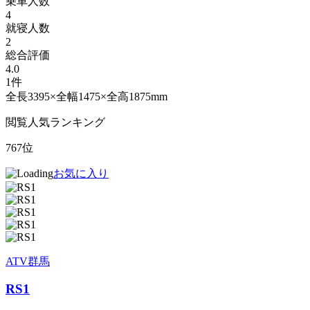
乗車人数
4
就寝人数
2
総合評価
4.0
1件
全長3395×全幅1475×全高1875mm
閲覧人気ランキング
767位
お気に入り
ATV群馬
RS1