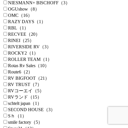
NIESMANN+ BISCHOFF（3）
OGUshow（8）
OMC（16）
RAZY DAYS（1）
RBL（1）
RECVEE（20）
RINEI（25）
RIVERSIDE RV（3）
ROCKY2（1）
ROLLER TEAM（1）
Rotas Rv Sales（10）
Route6（2）
RV BIGFOOT（21）
RV TRUST（7）
RVコーエイ（5）
RVランド（15）
schtelt japan（1）
SECOND HOUSE（3）
Sｈ（1）
smile factory（5）