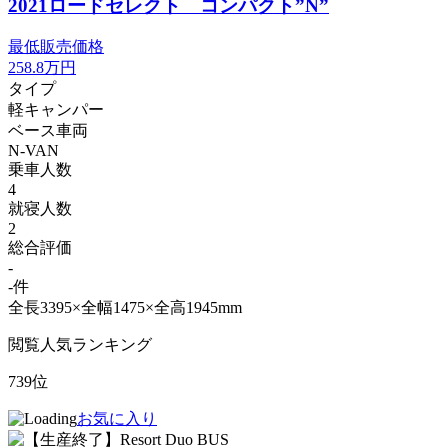
2021ロードセレクト コンパクト”N”
最低販売価格
258.8
万円
タイプ
軽キャンパー
ベース車両
N-VAN
乗車人数
4
就寝人数
2
総合評価
-
-件
全長3395×全幅1475×全高1945mm
閲覧人気ランキング
739位
お気に入り