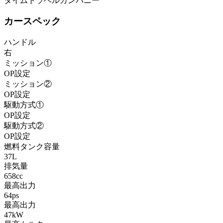
タイムトラベルカンパニー
カースペック
ハンドル
右
ミッション①
OP設定
ミッション②
OP設定
駆動方式①
OP設定
駆動方式②
OP設定
燃料タンク容量
37L
排気量
658cc
最高出力
64ps
最高出力
47kW