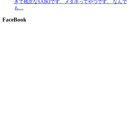
きて残念なSAIKIです、メタボってやつです。 なんで
も…
FaceBook