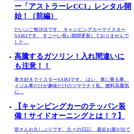
ー「アストラーレCC1」レンタル開
始！（前編）
だいぶご無沙汰です。 キャンピングカーマイスター
SAIKIです。 すごーい長い期間更新しておりませんで
した…
高騰するガソリン！入れ間違いに
も注意！！
車大好きマイスターSAIKIです。 はい、車に乗る事、
イジル事だけが趣味だけのツマラナイ私、燃料高騰気
に…
【キャンピングカーのテッパン装
備！サイドオーニングとは！？】
皆さんお久しぶりです。久々の日記。 最近お腹が出て