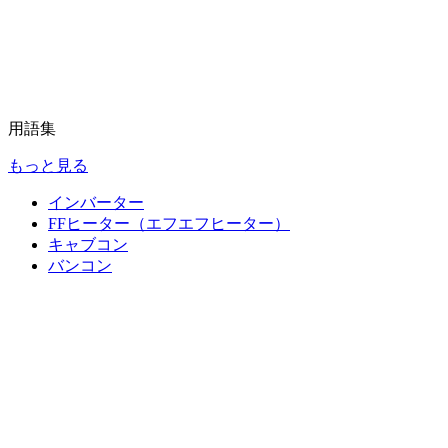
用語集
もっと見る
インバーター
FFヒーター（エフエフヒーター）
キャブコン
バンコン