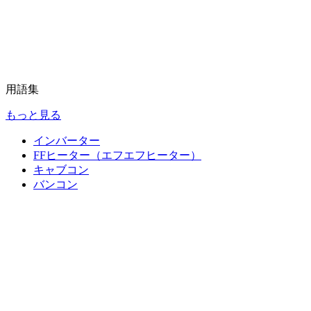
用語集
もっと見る
インバーター
FFヒーター（エフエフヒーター）
キャブコン
バンコン