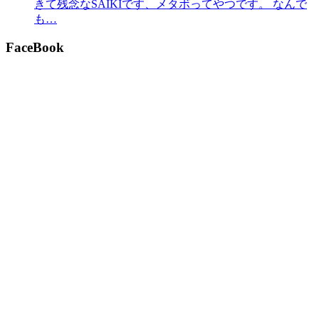
きて残念なSAIKIです、メタボってやつです。 なんで
も…
FaceBook