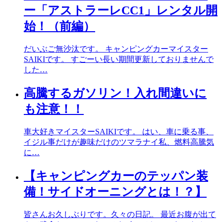
ー「アストラーレCC1」レンタル開
始！（前編）
だいぶご無沙汰です。 キャンピングカーマイスター
SAIKIです。 すごーい長い期間更新しておりませんで
した…
高騰するガソリン！入れ間違いに
も注意！！
車大好きマイスターSAIKIです。 はい、車に乗る事、
イジル事だけが趣味だけのツマラナイ私、燃料高騰気
に…
【キャンピングカーのテッパン装
備！サイドオーニングとは！？】
皆さんお久しぶりです。久々の日記。 最近お腹が出て