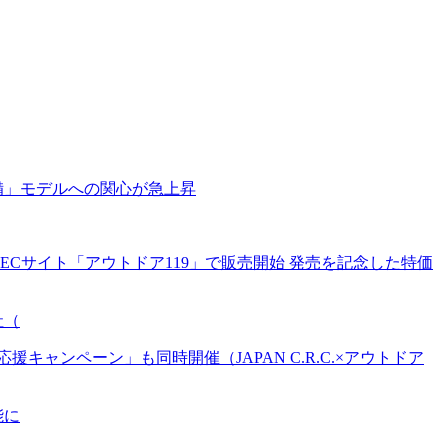
備」モデルへの関心が急上昇
Cサイト「アウトドア119」で販売開始 発売を記念した特価
社（
ンペーン」も同時開催（JAPAN C.R.C.×アウトドア
能に