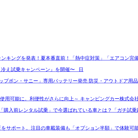
ランキングを発表！夏本番直前！「熱中症対策」「エアコン完
ン冷え冷え試乗キャンペーン』を開催〜 日
プポン・サニー」専用バッテリー発売 防災・アウトドア用品E
使用可能に。利便性がさらに向上～ キャンピングカー株式会
入前レンタル試乗」で今選ばれている車とは？「ガチ試乗応援キャ
証をサポート。注目の車載装備も「オプション半額」で体験可