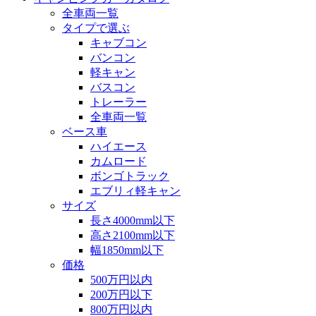
全車両一覧
タイプで選ぶ
キャブコン
バンコン
軽キャン
バスコン
トレーラー
全車両一覧
ベース車
ハイエース
カムロード
ボンゴトラック
エブリィ軽キャン
サイズ
長さ4000mm以下
高さ2100mm以下
幅1850mm以下
価格
500万円以内
200万円以下
800万円以内