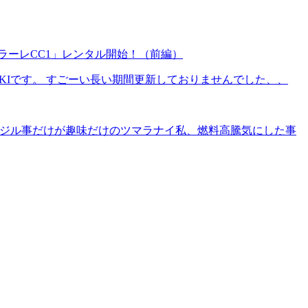
ラーレCC1」レンタル開始！（前編）
IKIです。 すごーい長い期間更新しておりませんでした、、
、イジル事だけが趣味だけのツマラナイ私、燃料高騰気にした事