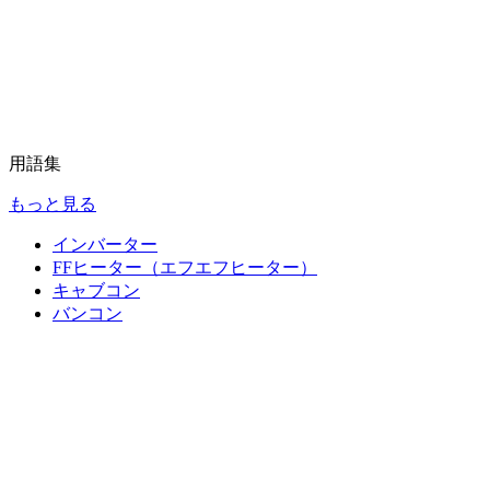
用語集
もっと見る
インバーター
FFヒーター（エフエフヒーター）
キャブコン
バンコン