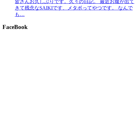
皆さんお久しぶりです。久々の日記。 最近お腹が出て
きて残念なSAIKIです、メタボってやつです。 なんで
も…
FaceBook