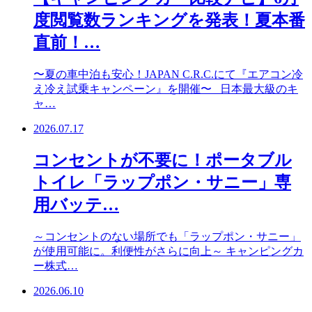
度閲覧数ランキングを発表！夏本番
直前！…
〜夏の車中泊も安心！JAPAN C.R.C.にて『エアコン冷
え冷え試乗キャンペーン』を開催〜 日本最大級のキ
ャ…
2026.07.17
コンセントが不要に！ポータブル
トイレ「ラップポン・サニー」専
用バッテ…
～コンセントのない場所でも「ラップポン・サニー」
が使用可能に。利便性がさらに向上～ キャンピングカ
ー株式…
2026.06.10