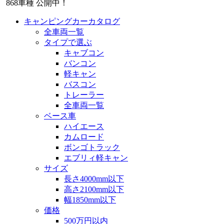
868
車種 公開中！
キャンピングカーカタログ
全車両一覧
タイプで選ぶ
キャブコン
バンコン
軽キャン
バスコン
トレーラー
全車両一覧
ベース車
ハイエース
カムロード
ボンゴトラック
エブリィ軽キャン
サイズ
長さ4000mm以下
高さ2100mm以下
幅1850mm以下
価格
500万円以内