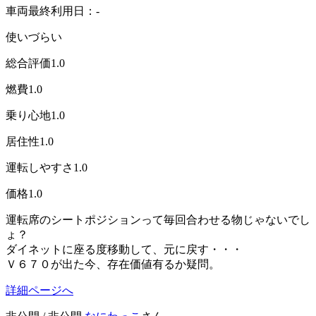
車両最終利用日：-
使いづらい
総合評価
1.0
燃費
1.0
乗り心地
1.0
居住性
1.0
運転しやすさ
1.0
価格
1.0
運転席のシートポジションって毎回合わせる物じゃないでし
ょ？
ダイネットに座る度移動して、元に戻す・・・
Ｖ６７０が出た今、存在価値有るか疑問。
詳細ページへ