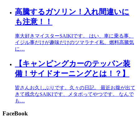
高騰するガソリン！入れ間違いに
も注意！！
車大好きマイスターSAIKIです。 はい、車に乗る事、
イジル事だけが趣味だけのツマラナイ私、燃料高騰気
に…
【キャンピングカーのテッパン装
備！サイドオーニングとは！？】
皆さんお久しぶりです。久々の日記。 最近お腹が出て
きて残念なSAIKIです、メタボってやつです。 なんで
も…
FaceBook