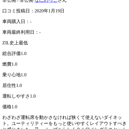
非公開 / 非公開
なにわっこ
さん
口コミ投稿日：2020年1月19日
車両購入日：-
車両最終利用日：-
ZIL史上最低
総合評価
1.0
燃費
1.0
乗り心地
1.0
居住性
1.0
運転しやすさ
1.0
価格
1.0
わざわざ運転席を動かさなければ狭くて使えないダイネッ
ト。ユーティリティーをもっと使いやすくレイアウトすべき