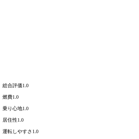
総合評価
1.0
燃費
1.0
乗り心地
1.0
居住性
1.0
運転しやすさ
1.0