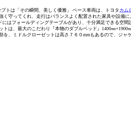
ンセプトは「その瞬間、美しく優雅」 ベース車両は、トヨタ
カム
強く守ってくれ、走行はバランスよく配置された家具や設備に
ドにはフォールディングテーブルがあり、十分満足できる空間設
トは、最大のこだわり『本物のダブルベッド』1400㎜×1900
類を、ミドルクローゼットは高さ７６０mmもあるので、ジャ