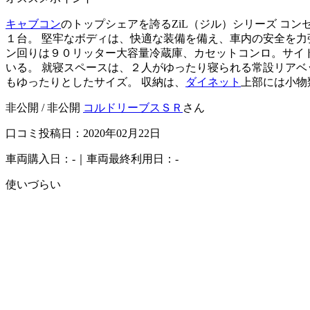
キャブコン
のトップシェアを誇るZiL（ジル）シリーズ コ
１台。 堅牢なボディは、快適な装備を備え、車内の安全を力
ン回りは９０リッター大容量冷蔵庫、カセットコンロ。サイ
いる。 就寝スペースは、２人がゆったり寝られる常設リアベッ
もゆったりとしたサイズ。 収納は、
ダイネット
上部には小物
非公開 / 非公開
コルドリーブスＳＲ
さん
口コミ投稿日：2020年02月22日
車両購入日：-｜車両最終利用日：-
使いづらい