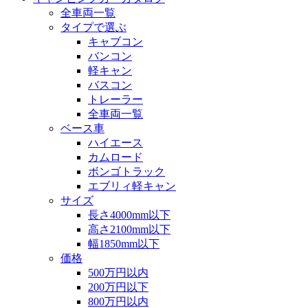
全車両一覧
タイプで選ぶ
キャブコン
バンコン
軽キャン
バスコン
トレーラー
全車両一覧
ベース車
ハイエース
カムロード
ボンゴトラック
エブリィ軽キャン
サイズ
長さ4000mm以下
高さ2100mm以下
幅1850mm以下
価格
500万円以内
200万円以下
800万円以内