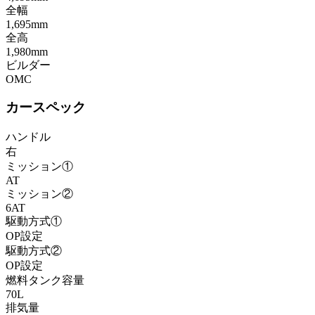
全幅
1,695mm
全高
1,980mm
ビルダー
OMC
カースペック
ハンドル
右
ミッション①
AT
ミッション②
6AT
駆動方式①
OP設定
駆動方式②
OP設定
燃料タンク容量
70L
排気量