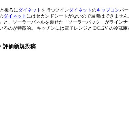
前と後ろに
ダイネット
を持つツイン
ダイネット
の
キャブコン
バー
の
ダイネット
にはセカンドシートがないので展開はできません
ク」と、ソーラーパネルを乗せた「ソーラーパック」がライン
るのが特徴的。 キッチンには電子レンジと DC12V の冷
ミ・評価新規投稿