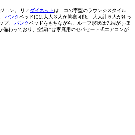
ジョン。 リア
ダイネット
は、コの字型のラウンジスタイル
。
バンク
ベッドには大人３人が就寝可能。 大人計５人がゆっ
ナップ。
バンク
ベッドをもちながら、ルーフ形状は先端がすぼ
蔵庫が備わっており、空調には家庭用のセパセート式エアコンが