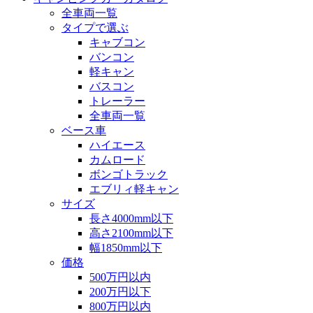
全車両一覧
タイプで選ぶ
キャブコン
バンコン
軽キャン
バスコン
トレーラー
全車両一覧
ベース車
ハイエース
カムロード
ボンゴトラック
エブリィ軽キャン
サイズ
長さ4000mm以下
高さ2100mm以下
幅1850mm以下
価格
500万円以内
200万円以下
800万円以内