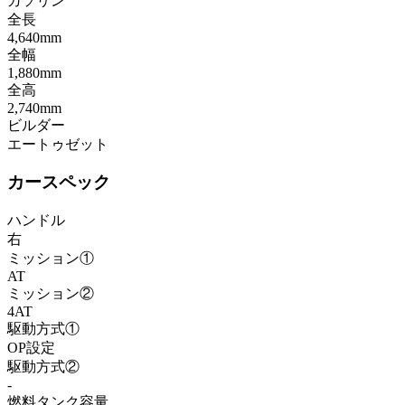
ガソリン
全長
4,640mm
全幅
1,880mm
全高
2,740mm
ビルダー
エートゥゼット
カースペック
ハンドル
右
ミッション①
AT
ミッション②
4AT
駆動方式①
OP設定
駆動方式②
-
燃料タンク容量