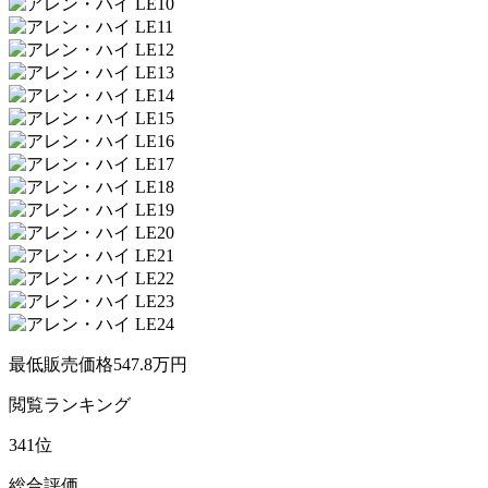
最低販売価格
547.8
万円
閲覧
ランキング
341
位
総合評価