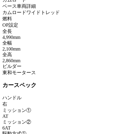
ベース車両詳細
カムロードワイドトレッド
燃料
OP設定
全長
4,990mm
全幅
2,100mm
全高
2,860mm
ビルダー
東和モータース
カースペック
ハンドル
右
ミッション①
AT
ミッション②
6AT
駆動方式①