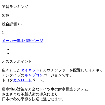
閲覧
ランキング
67
位
総合評価
3.5
1
メーカー車両情報ページ
オススメポイント
広々とした
ダイネット
とカウチソファーを配置したリアキッ
チンタイプの
キャブコン
バージョンです。
トヨタ
カムロード
ベース。
厳寒地の対策が万全なドイツ車の耐寒構造システム、
さまざまな革新技術の導入により、
日本の冬の季節を快適に過ごせます。