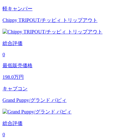
軽キャンパー
Chippy TRIPOUT/チッピィ トリップアウト
総合評価
0
最低販売価格
198.0
万円
キャブコン
Grand Puppy/グランド パピィ
総合評価
0