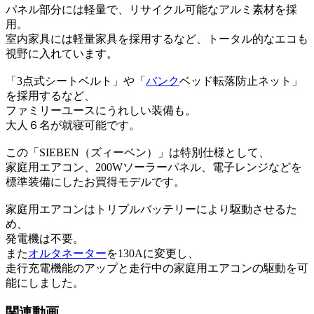
パネル部分には軽量で、リサイクル可能なアルミ素材を採
用。
室内家具には軽量家具を採用するなど、トータル的なエコも
視野に入れています。
「3点式シートベルト」や「
バンク
ベッド転落防止ネット」
を採用するなど、
ファミリーユースにうれしい装備も。
大人６名が就寝可能です。
この「SIEBEN（ズィーベン）」は特別仕様として、
家庭用エアコン、200Wソーラーパネル、電子レンジなどを
標準装備にしたお買得モデルです。
家庭用エアコンはトリプルバッテリーにより駆動させるた
め、
発電機は不要。
また
オルタネーター
を130Aに変更し、
走行充電機能のアップと走行中の家庭用エアコンの駆動を可
能にしました。
関連動画