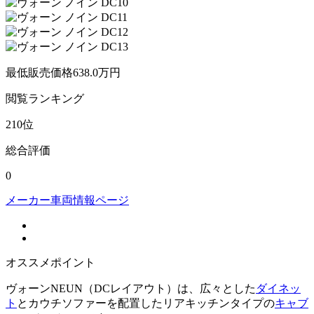
最低販売価格
638.0
万円
閲覧
ランキング
210
位
総合評価
0
メーカー車両情報ページ
オススメポイント
ヴォーンNEUN（DCレイアウト）は、広々とした
ダイネッ
ト
とカウチソファーを配置したリアキッチンタイプの
キャブ