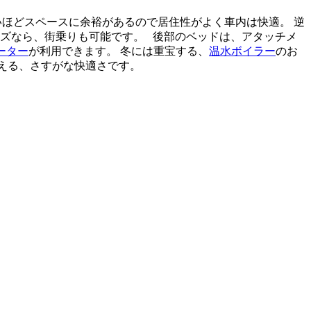
いほどスペースに余裕があるので居住性がよく車内は快適。 逆
イズなら、街乗りも可能です。 後部のベッドは、アタッチメ
ーター
が利用できます。 冬には重宝する、
温水ボイラー
のお
言える、さすがな快適さです。