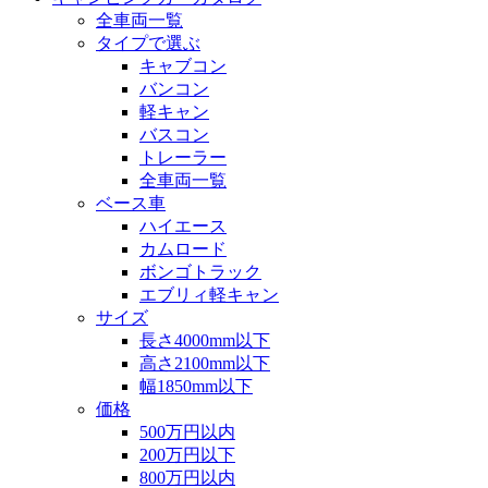
全車両一覧
タイプで選ぶ
キャブコン
バンコン
軽キャン
バスコン
トレーラー
全車両一覧
ベース車
ハイエース
カムロード
ボンゴトラック
エブリィ軽キャン
サイズ
長さ4000mm以下
高さ2100mm以下
幅1850mm以下
価格
500万円以内
200万円以下
800万円以内