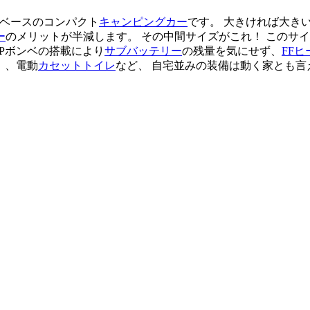
ンツベースのコンパクト
キャンピングカー
です。 大きければ大き
ー
のメリットが半減します。 その中間サイズがこれ！ このサ
Pボンベの搭載により
サブバッテリー
の残量を気にせず、
FFヒ
）、電動
カセットトイレ
など、 自宅並みの装備は動く家とも