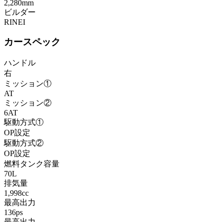
2,280mm
ビルダー
RINEI
カースペック
ハンドル
右
ミッション①
AT
ミッション②
6AT
駆動方式①
OP設定
駆動方式②
OP設定
燃料タンク容量
70L
排気量
1,998cc
最高出力
136ps
最高出力