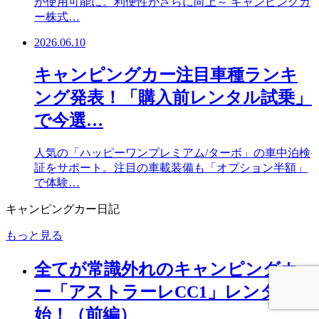
が使用可能に。利便性がさらに向上～ キャンピングカ
ー株式…
2026.06.10
キャンピングカー注目車種ランキ
ング発表！「購入前レンタル試乗」
で今選…
人気の「ハッピーワンプレミアム/ターボ」の車中泊検
証をサポート。注目の車載装備も「オプション半額」
で体験…
キャンピングカー日記
もっと見る
全てが常識外れのキャンピングカ
ー「アストラーレCC1」レンタル開
始！（前編）