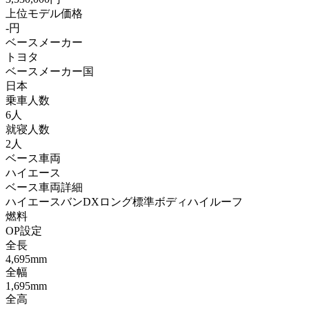
上位モデル価格
-円
ベースメーカー
トヨタ
ベースメーカー国
日本
乗車人数
6人
就寝人数
2人
ベース車両
ハイエース
ベース車両詳細
ハイエースバンDXロング標準ボディハイルーフ
燃料
OP設定
全長
4,695mm
全幅
1,695mm
全高