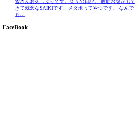
皆さんお久しぶりです。久々の日記。 最近お腹が出て
きて残念なSAIKIです、メタボってやつです。 なんで
も…
FaceBook