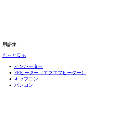
用語集
もっと見る
インバーター
FFヒーター（エフエフヒーター）
キャブコン
バンコン