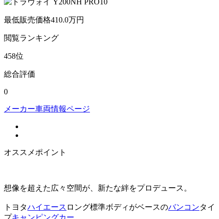
最低販売価格
410.0
万円
閲覧
ランキング
458
位
総合評価
0
メーカー車両情報ページ
オススメポイント
想像を超えた広々空間が、新たな絆をプロデュース。
トヨタ
ハイエース
ロング標準ボディがベースの
バンコン
タイ
プ
キャンピングカー
。