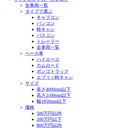
全車両一覧
タイプで選ぶ
キャブコン
バンコン
軽キャン
バスコン
トレーラー
全車両一覧
ベース車
ハイエース
カムロード
ボンゴトラック
エブリィ軽キャン
サイズ
長さ4000mm以下
高さ2100mm以下
幅1850mm以下
価格
500万円以内
200万円以下
800万円以内