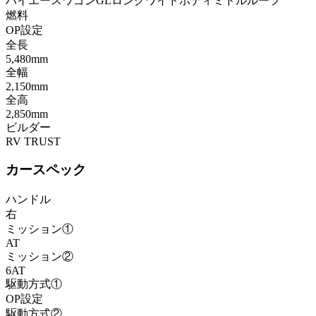
ハイエースワゴンGLロングワイドボディミドルルーフ
燃料
OP設定
全長
5,480mm
全幅
2,150mm
全高
2,850mm
ビルダー
RV TRUST
カースペック
ハンドル
右
ミッション①
AT
ミッション②
6AT
駆動方式①
OP設定
駆動方式②