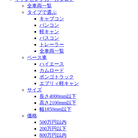
全車両一覧
タイプで選ぶ
キャブコン
バンコン
軽キャン
バスコン
トレーラー
全車両一覧
ベース車
ハイエース
カムロード
ボンゴトラック
エブリィ軽キャン
サイズ
長さ4000mm以下
高さ2100mm以下
幅1850mm以下
価格
500万円以内
200万円以下
800万円以内