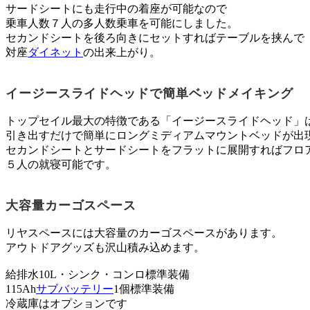
サードシートにも走行中の着座が可能なので
乗車人数７人の多人数乗車を可能にしました。
セカンドシートを後ろ向きにセットすればテーブルを挟んで
対座
ダイネット
の出来上がり。
イージースライドヘッドで簡単ベッドメイキング
トップセイル最大の特徴である「イージースライドヘッド」
引き出すだけで簡単にロングミディアムマウントベッドが出
セカンドシートとサードシートをフラットに展開すればフロ
５人の就寝可能です。
大容量カーゴスペース
リヤスペースには大容量のカーゴスペースがあります。
アウトドアグッズも沢山積み込めます。
給排水10L・シンク・コンロ標準装備
115Ah
サブバッテリー
1個標準装備
冷蔵庫はオプションです