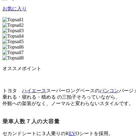
お気に入り
オススメポイント
トヨタ
ハイエース
スーパーロングベースの
バンコン
バージ
乗れる・寝れる・積める の三拍子そろっていながら、
外観への架装がなく、ノーマルと変わらないスタイルです。
乗車人数７人の大容量
セカンドシートに３人乗りのR
EV
Oシートを採用。