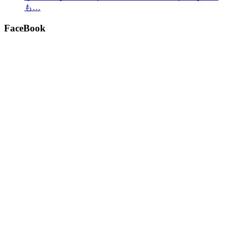
も…
FaceBook