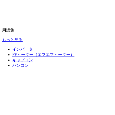
用語集
もっと見る
インバーター
FFヒーター（エフエフヒーター）
キャブコン
バンコン