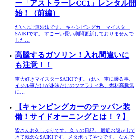
ー「アストラーレCC1」レンタル開
始！（前編）
だいぶご無沙汰です。 キャンピングカーマイスター
SAIKIです。 すごーい長い期間更新しておりませんで
した…
高騰するガソリン！入れ間違いに
も注意！！
車大好きマイスターSAIKIです。 はい、車に乗る事、
イジル事だけが趣味だけのツマラナイ私、燃料高騰気
に…
【キャンピングカーのテッパン装
備！サイドオーニングとは！？】
皆さんお久しぶりです。久々の日記。 最近お腹が出て
きて残念なSAIKIです、メタボってやつです。 なんで