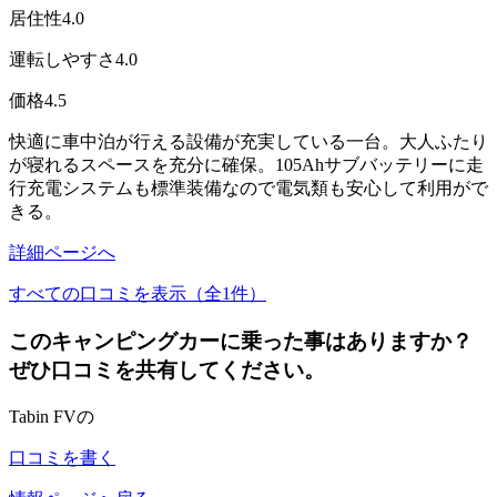
居住性
4.0
運転しやすさ
4.0
価格
4.5
快適に車中泊が行える設備が充実している一台。大人ふたり
が寝れるスペースを充分に確保。105Ahサブバッテリーに走
行充電システムも標準装備なので電気類も安心して利用がで
きる。
詳細ページへ
すべての口コミを表示（全1件）
このキャンピングカーに乗った事はありますか？
ぜひ口コミを共有してください。
Tabin FVの
口コミを書く