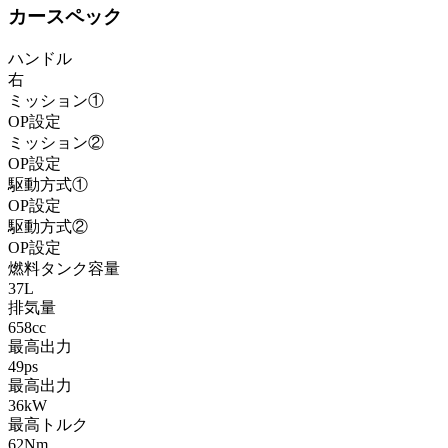
カースペック
ハンドル
右
ミッション①
OP設定
ミッション②
OP設定
駆動方式①
OP設定
駆動方式②
OP設定
燃料タンク容量
37L
排気量
658cc
最高出力
49ps
最高出力
36kW
最高トルク
62Nm