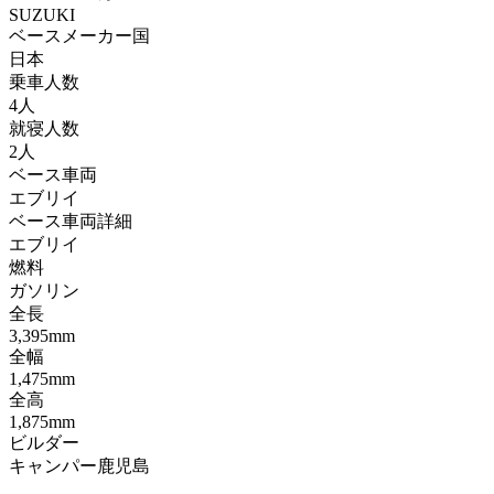
SUZUKI
ベースメーカー国
日本
乗車人数
4人
就寝人数
2人
ベース車両
エブリイ
ベース車両詳細
エブリイ
燃料
ガソリン
全長
3,395mm
全幅
1,475mm
全高
1,875mm
ビルダー
キャンパー鹿児島