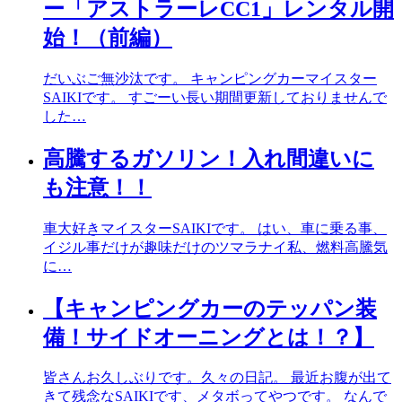
ー「アストラーレCC1」レンタル開
始！（前編）
だいぶご無沙汰です。 キャンピングカーマイスター
SAIKIです。 すごーい長い期間更新しておりませんで
した…
高騰するガソリン！入れ間違いに
も注意！！
車大好きマイスターSAIKIです。 はい、車に乗る事、
イジル事だけが趣味だけのツマラナイ私、燃料高騰気
に…
【キャンピングカーのテッパン装
備！サイドオーニングとは！？】
皆さんお久しぶりです。久々の日記。 最近お腹が出て
きて残念なSAIKIです、メタボってやつです。 なんで