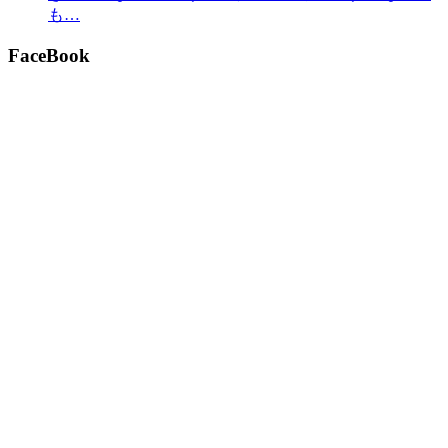
も…
FaceBook