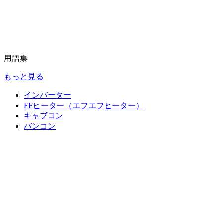
用語集
もっと見る
インバーター
FFヒーター（エフエフヒーター）
キャブコン
バンコン