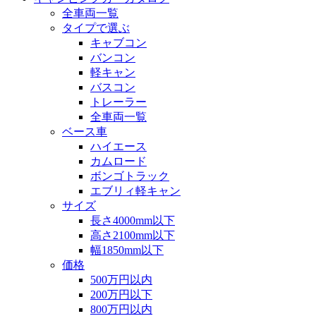
全車両一覧
タイプで選ぶ
キャブコン
バンコン
軽キャン
バスコン
トレーラー
全車両一覧
ベース車
ハイエース
カムロード
ボンゴトラック
エブリィ軽キャン
サイズ
長さ4000mm以下
高さ2100mm以下
幅1850mm以下
価格
500万円以内
200万円以下
800万円以内