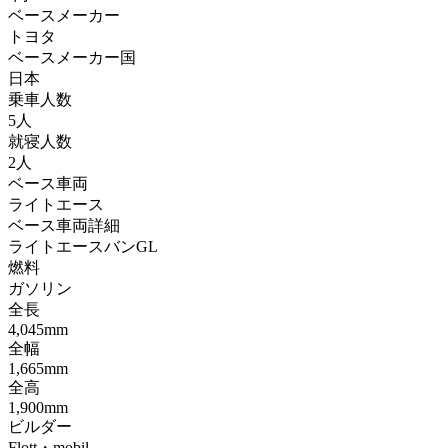
ベースメーカー
トヨタ
ベースメーカー国
日本
乗車人数
5人
就寝人数
2人
ベース車両
ライトエース
ベース車両詳細
ライトエースバンGL
燃料
ガソリン
全長
4,045mm
全幅
1,665mm
全高
1,900mm
ビルダー
Flott・mobil