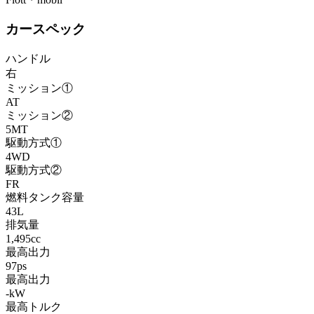
カースペック
ハンドル
右
ミッション①
AT
ミッション②
5MT
駆動方式①
4WD
駆動方式②
FR
燃料タンク容量
43L
排気量
1,495cc
最高出力
97ps
最高出力
-kW
最高トルク