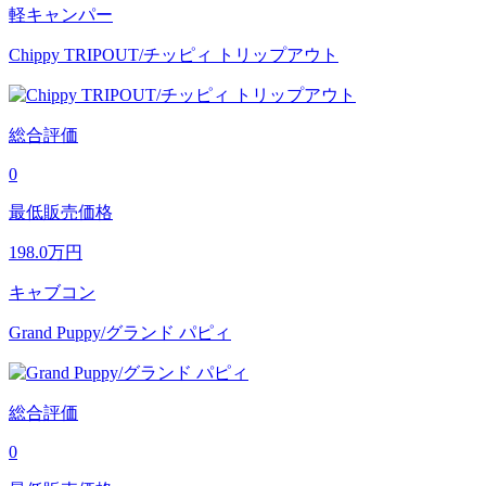
軽キャンパー
Chippy TRIPOUT/チッピィ トリップアウト
総合評価
0
最低販売価格
198.0
万円
キャブコン
Grand Puppy/グランド パピィ
総合評価
0