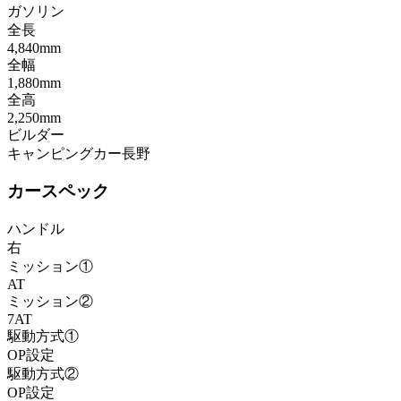
ガソリン
全長
4,840mm
全幅
1,880mm
全高
2,250mm
ビルダー
キャンピングカー長野
カースペック
ハンドル
右
ミッション①
AT
ミッション②
7AT
駆動方式①
OP設定
駆動方式②
OP設定