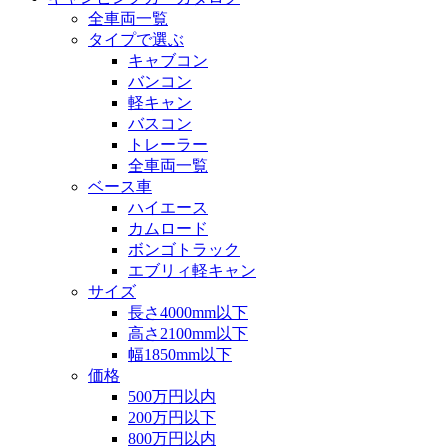
全車両一覧
タイプで選ぶ
キャブコン
バンコン
軽キャン
バスコン
トレーラー
全車両一覧
ベース車
ハイエース
カムロード
ボンゴトラック
エブリィ軽キャン
サイズ
長さ4000mm以下
高さ2100mm以下
幅1850mm以下
価格
500万円以内
200万円以下
800万円以内