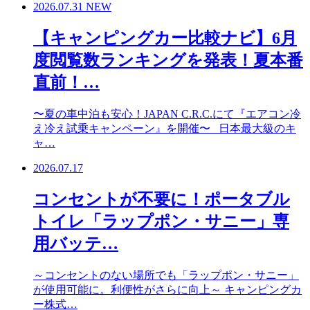
2026.07.31
NEW
【キャンピングカー比較ナビ】6月
度閲覧数ランキングを発表！夏本番
直前！…
〜夏の車中泊も安心！JAPAN C.R.C.にて『エアコン冷
え冷え試乗キャンペーン』を開催〜 日本最大級のキ
ャ…
2026.07.17
コンセントが不要に！ポータブル
トイレ「ラップポン・サニー」専
用バッテ…
～コンセントのない場所でも「ラップポン・サニー」
が使用可能に。利便性がさらに向上～ キャンピングカ
ー株式…