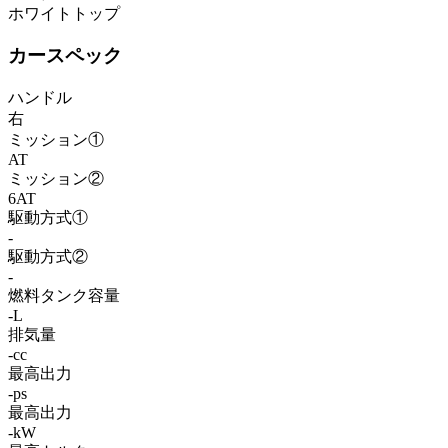
ホワイトトップ
カースペック
ハンドル
右
ミッション①
AT
ミッション②
6AT
駆動方式①
-
駆動方式②
-
燃料タンク容量
-L
排気量
-cc
最高出力
-ps
最高出力
-kW