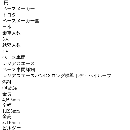
-円
ベースメーカー
トヨタ
ベースメーカー国
日本
乗車人数
5人
就寝人数
4人
ベース車両
レジアスエース
ベース車両詳細
レジアスエースバンDXロング標準ボディハイルーフ
燃料
OP設定
全長
4,695mm
全幅
1,695mm
全高
2,310mm
ビルダー