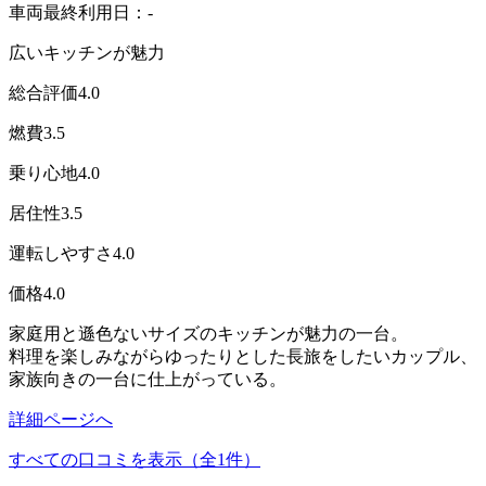
車両最終利用日：-
広いキッチンが魅力
総合評価
4.0
燃費
3.5
乗り心地
4.0
居住性
3.5
運転しやすさ
4.0
価格
4.0
家庭用と遜色ないサイズのキッチンが魅力の一台。
料理を楽しみながらゆったりとした長旅をしたいカップル、
家族向きの一台に仕上がっている。
詳細ページへ
すべての口コミを表示（全1件）