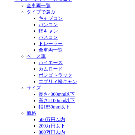
全車両一覧
タイプで選ぶ
キャブコン
バンコン
軽キャン
バスコン
トレーラー
全車両一覧
ベース車
ハイエース
カムロード
ボンゴトラック
エブリィ軽キャン
サイズ
長さ4000mm以下
高さ2100mm以下
幅1850mm以下
価格
500万円以内
200万円以下
800万円以内