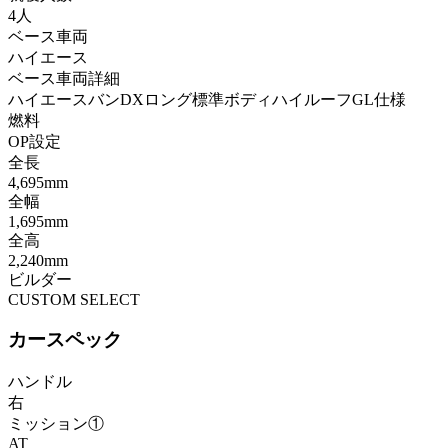
4人
ベース車両
ハイエース
ベース車両詳細
ハイエースバンDXロング標準ボディハイルーフGL仕様
燃料
OP設定
全長
4,695mm
全幅
1,695mm
全高
2,240mm
ビルダー
CUSTOM SELECT
カースペック
ハンドル
右
ミッション①
AT