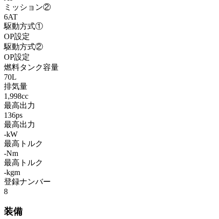
ミッション②
6AT
駆動方式①
OP設定
駆動方式②
OP設定
燃料タンク容量
70L
排気量
1,998cc
最高出力
136ps
最高出力
-kW
最高トルク
-Nm
最高トルク
-kgm
登録ナンバー
8
装備