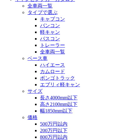
全車両一覧
タイプで選ぶ
キャブコン
バンコン
軽キャン
バスコン
トレーラー
全車両一覧
ベース車
ハイエース
カムロード
ボンゴトラック
エブリィ軽キャン
サイズ
長さ4000mm以下
高さ2100mm以下
幅1850mm以下
価格
500万円以内
200万円以下
800万円以内