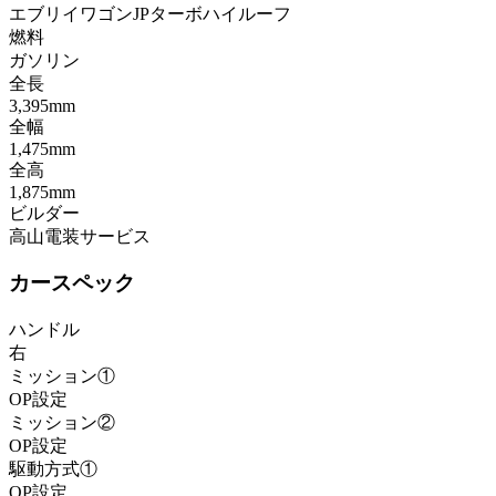
エブリイワゴンJPターボハイルーフ
燃料
ガソリン
全長
3,395mm
全幅
1,475mm
全高
1,875mm
ビルダー
高山電装サービス
カースペック
ハンドル
右
ミッション①
OP設定
ミッション②
OP設定
駆動方式①
OP設定