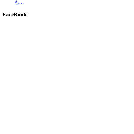
も…
FaceBook