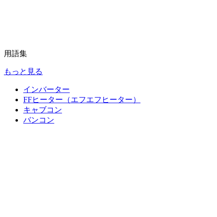
用語集
もっと見る
インバーター
FFヒーター（エフエフヒーター）
キャブコン
バンコン