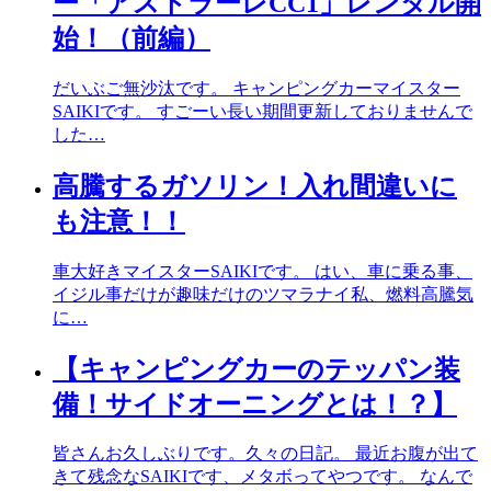
ー「アストラーレCC1」レンタル開
始！（前編）
だいぶご無沙汰です。 キャンピングカーマイスター
SAIKIです。 すごーい長い期間更新しておりませんで
した…
高騰するガソリン！入れ間違いに
も注意！！
車大好きマイスターSAIKIです。 はい、車に乗る事、
イジル事だけが趣味だけのツマラナイ私、燃料高騰気
に…
【キャンピングカーのテッパン装
備！サイドオーニングとは！？】
皆さんお久しぶりです。久々の日記。 最近お腹が出て
きて残念なSAIKIです、メタボってやつです。 なんで