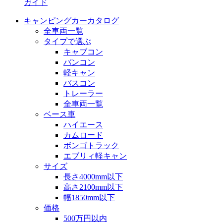
ガイド
キャンピングカーカタログ
全車両一覧
タイプで選ぶ
キャブコン
バンコン
軽キャン
バスコン
トレーラー
全車両一覧
ベース車
ハイエース
カムロード
ボンゴトラック
エブリィ軽キャン
サイズ
長さ4000mm以下
高さ2100mm以下
幅1850mm以下
価格
500万円以内