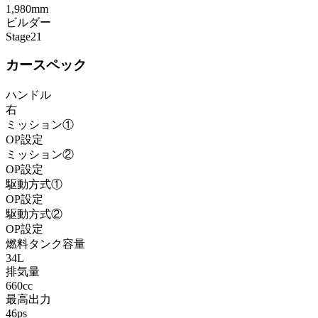
1,980mm
ビルダー
Stage21
カースペック
ハンドル
右
ミッション①
OP設定
ミッション②
OP設定
駆動方式①
OP設定
駆動方式②
OP設定
燃料タンク容量
34L
排気量
660cc
最高出力
46ps