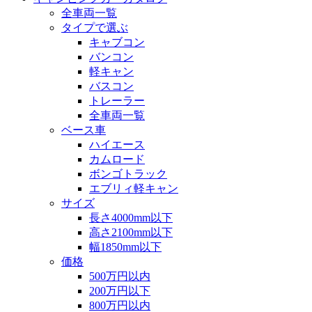
全車両一覧
タイプで選ぶ
キャブコン
バンコン
軽キャン
バスコン
トレーラー
全車両一覧
ベース車
ハイエース
カムロード
ボンゴトラック
エブリィ軽キャン
サイズ
長さ4000mm以下
高さ2100mm以下
幅1850mm以下
価格
500万円以内
200万円以下
800万円以内