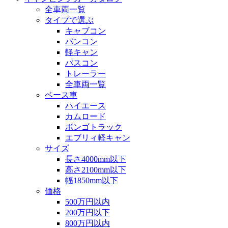
全車両一覧
タイプで選ぶ
キャブコン
バンコン
軽キャン
バスコン
トレーラー
全車両一覧
ベース車
ハイエース
カムロード
ボンゴトラック
エブリィ軽キャン
サイズ
長さ4000mm以下
高さ2100mm以下
幅1850mm以下
価格
500万円以内
200万円以下
800万円以内