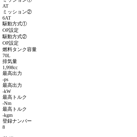
AT
ミッション②
6AT
駆動方式①
OP設定
駆動方式②
OP設定
燃料タンク容量
70L
排気量
1,998cc
最高出力
-ps
最高出力
-kW
最高トルク
-Nm
最高トルク
-kgm
登録ナンバー
8