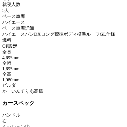
就寝人数
5人
ベース車両
ハイエース
ベース車両詳細
ハイエースバンDXロング標準ボディ標準ルーフGL仕様
燃料
OP設定
全長
4,695mm
全幅
1,695mm
全高
1,980mm
ビルダー
かーいんてりあ高橋
カースペック
ハンドル
右
ミッション①