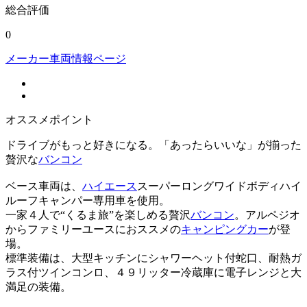
総合評価
0
メーカー車両情報ページ
オススメポイント
ドライブがもっと好きになる。「あったらいいな」が揃った
贅沢な
バンコン
ベース車両は、
ハイエース
スーパーロングワイドボディハイ
ルーフキャンパー専用車を使用。
一家４人で“くるま旅”を楽しめる贅沢
バンコン
。アルペジオ
からファミリーユースにおススメの
キャンピングカー
が登
場。
標準装備は、大型キッチンにシャワーヘット付蛇口、耐熱ガ
ラス付ツインコンロ、４９リッター冷蔵庫に電子レンジと大
満足の装備。