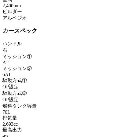
2,400mm
ビルダー
アルペジオ
カースペック
ハンドル
右
ミッション①
AT
ミッション②
6AT
駆動方式①
OP設定
駆動方式②
OP設定
燃料タンク容量
70L
排気量
2,693cc
最高出力
-ps