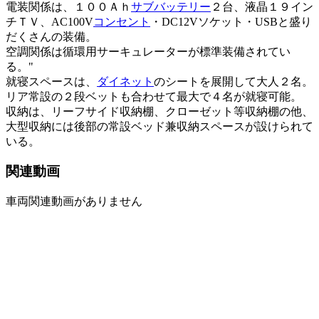
電装関係は、１００Ａｈ
サブバッテリー
２台、液晶１９イン
チＴＶ、AC100V
コンセント
・DC12Vソケット・USBと盛り
だくさんの装備。
空調関係は循環用サーキュレーターが標準装備されてい
る。"
就寝スペースは、
ダイネット
のシートを展開して大人２名。
リア常設の２段ベットも合わせて最大で４名が就寝可能。
収納は、リーフサイド収納棚、クローゼット等収納棚の他、
大型収納には後部の常設ベッド兼収納スペースが設けられて
いる。
関連動画
車両関連動画がありません